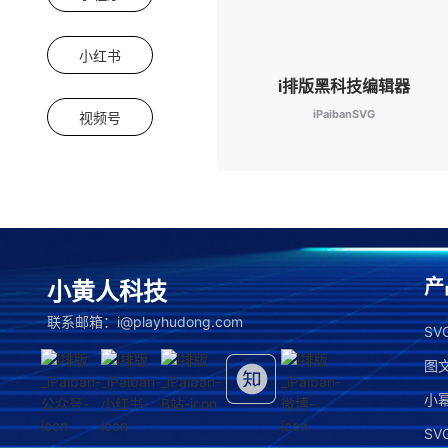
小红书
i排版黑科技编辑器
iPaibanSVG
视频号
产
小黄人科技
联系邮箱：i@playhudong.com
S
图
小
SV