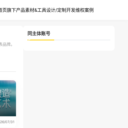
首页
旗下产品
素材&工具
设计/定制开发
维权案例
同主体账号
制表品牌。
」
26/07/31