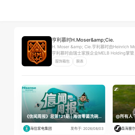
亨利慕时H.Moser&amp;Cie.
H. Moser &amp; Cie.亨利慕时由He
亨利慕时由瑞士家族企业MELB Holdin
服饰箱包
腕表
《信闻周报》总第121期 | 海信零菌洗碗机获评首批水效优势产品
@所有人
海信家电集团
森海塞
发布于: 2026/08/03