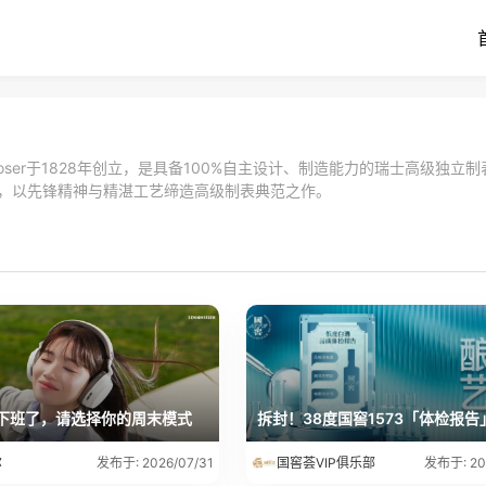
inrich Moser于1828年创立，是具备100%自主设计、制造能力的瑞士高级独立
g掌管，以先锋精神与精湛工艺缔造高级制表典范之作。
 下班了，请选择你的周末模式
拆封！38度国窖1573「体检报告
尔
国窖荟VIP俱乐部
发布于: 2026/07/31
发布于: 20