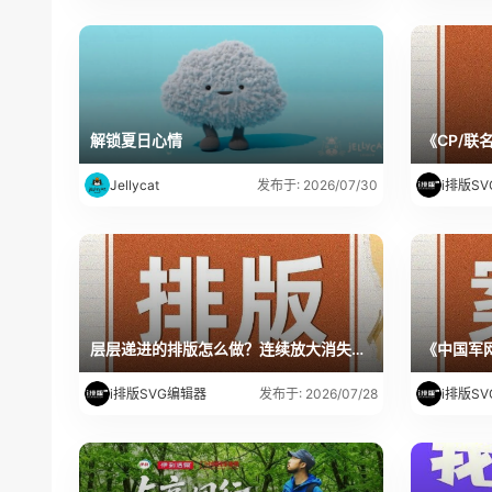
解锁夏日心情
《CP/联
Jellycat
i排版S
发布于: 2026/07/30
层层递进的排版怎么做？连续放大消失加展开很解压！
i排版SVG编辑器
i排版S
发布于: 2026/07/28