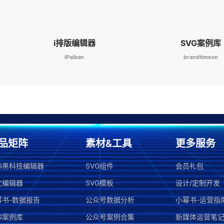
i排版编辑器
SVG案例库
iPaiban
brandtimecn
品矩阵
素材&工具
更多服务
VG黑科技编辑器
SVG组件
会员礼包
文编辑器
SVG模板
设计/定制开发
幂书-数据报告
公众号数据分析
小幂书-运营指
G案例库
公众号案例合集
新媒体运营笔