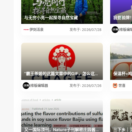
与无穷小亮一起探寻自然宝藏
我要验牌
伊刻活泉
i排版编
发布于: 2026/07/28
“霸王茶姬的这篇文章中的GIF，怎么这么高清啊？”
保温杯+
i排版编辑器
世喜
发布于: 2026/07/26
又一国际顶刊，Nature子刊解密庄园酱酒“酱陈”关键风味!