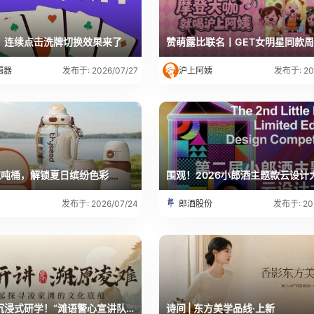
！连续点击洗牌切换效果来了
赞萌露比联名丨GET女明星同款
辑器
沪上阿姨
发布于: 2026/07/27
发布于: 20
吨吨桶，解锁夏日缤纷色彩
郎酒股份
发布于: 2026/07/24
发布于: 20
三下乡｜沉浸式研学！“滩语警心宣讲队”带你解锁文博之美~
诗间 | 东方美学品线·上新