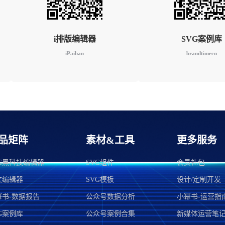
i排版编辑器
SVG案例库
iPaiban
brandtimecn
品矩阵
素材&工具
更多服务
VG黑科技编辑器
SVG组件
会员礼包
文编辑器
SVG模板
设计/定制开发
幂书-数据报告
公众号数据分析
小幂书-运营指
G案例库
公众号案例合集
新媒体运营笔