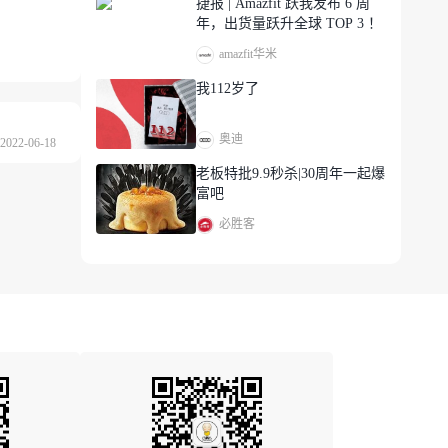
捷报 | Amazfit 跃我发布 6 周
年，出货量跃升全球 TOP 3 ！
amazfit华米
我112岁了
奥迪
022-06-18
老板特批9.9秒杀|30周年一起爆
富吧
必胜客