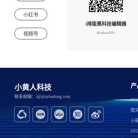
小红书
i排版黑科技编辑器
iPaibanSVG
视频号
产
小黄人科技
联系邮箱：i@playhudong.com
S
图
小
SV