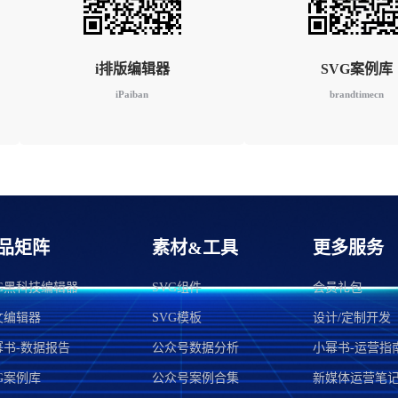
i排版编辑器
SVG案例库
iPaiban
brandtimecn
品矩阵
素材&工具
更多服务
VG黑科技编辑器
SVG组件
会员礼包
文编辑器
SVG模板
设计/定制开发
幂书-数据报告
公众号数据分析
小幂书-运营指
G案例库
公众号案例合集
新媒体运营笔