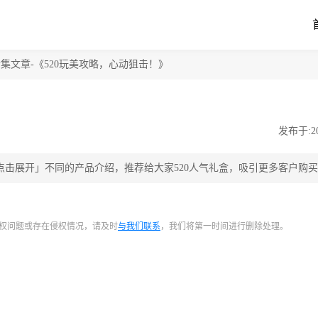
集文章-《520玩美攻略，心动狙击！》
发布于:202
「点击展开」不同的产品介绍，推荐给大家520人气礼盒，吸引更多客户购
权问题或存在侵权情况，请及时
与我们联系
，我们将第一时间进行删除处理。