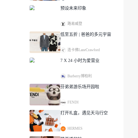
预设未来印象
路易威登
低至五折 | 爸爸的多元宇宙
连卡佛LaneCrawford
7 X 24 小时为爱营业
Burberry博柏利
芬弟弟游乐场开园啦
FENDI
打开礼盒，遇见天马行空
HERMES