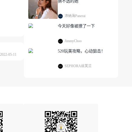
猜不透的她
沛纳海Panerai
今天好像被撩了一下
JimmyChoo
520玩美攻略，心动狙击！
022-05-11
SEPHORA丝芙兰