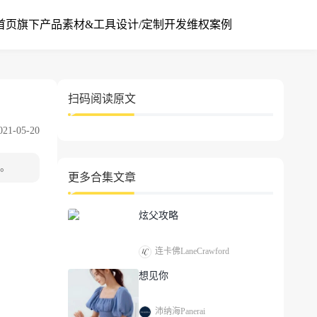
首页
旗下产品
素材&工具
设计/定制开发
维权案例
扫码阅读原文
1-05-20
买。
更多合集文章
炫父攻略
连卡佛LaneCrawford
想见你
沛纳海Panerai