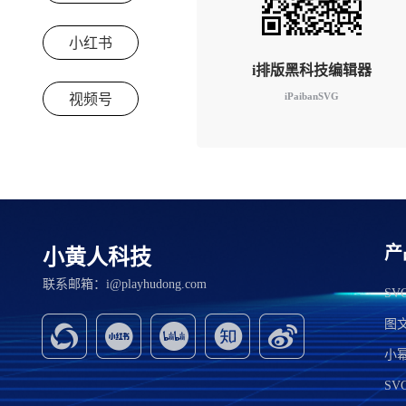
小红书
i排版黑科技编辑器
iPaibanSVG
视频号
产
小黄人科技
联系邮箱：i@playhudong.com
S
图
小
SV