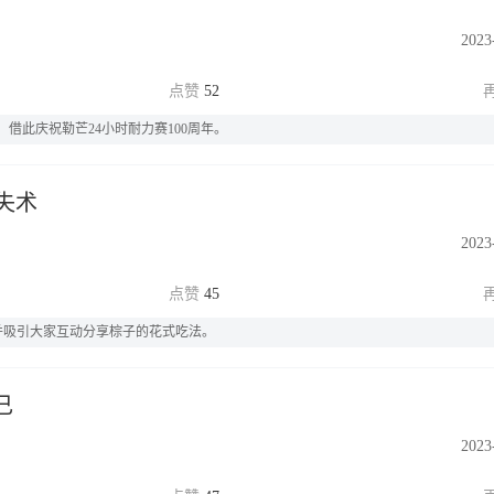
2023
52
借此庆祝勒芒24小时耐力赛100周年。
失术
2023
45
并吸引大家互动分享棕子的花式吃法。
己
2023