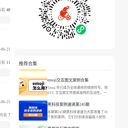
48
-06-21
11
推荐合集
emoji交互图文案例合集
Emoji 早已成为全球通用的情感符号，而
SVG 交互图文凭借其独特的互动性，一起
看看二者结合能带来什么样的精彩玩法。
-06-25
黑科技案例速递第245期
本期第245期黑科技速递为大家准备了30
7
个新的案例，它们分别来自最高人民检察
院、东风本田、吉利汽车、英菲尼迪、国
窖荟VlP俱乐部、全心全意小天鹅、满记