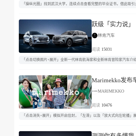
「操纵光圈」找到武汉大学，连续点击查看完整的毕业证书，借此吸引大
跃级「实力说」
林肯汽车
15031
「点击切换图片+展开」全新一代林肯航海家和全新林肯冒险家汽车介
Marimekko发布早
MARIMEKKO
10476
「点击消失+展开」模拟开启信封，「左滑」以及「放大式向左轮播」展示模特图，