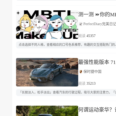
测一测 ⏩你的M
PerfectDiary完美日
45357
点击选择不同人格，查看相应的口号色系推荐，有趣的交互搭配热门的
最强性能版本 71
保时捷中国
35213
「长按淡入，松手淡出」查看汽车的行驶过程，吸引大家的注意力，「左滑」介
何谓运动豪华？