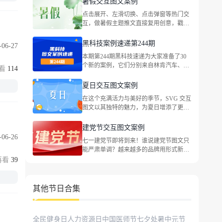
暑假交互图文案例
甜品、LEGO乐高、Bananain蕉内、古茗茶
点击展开、左滑切换、点击弹窗等热门交
饮、蔡司官方、茉酸奶、味全、路易威
互，做暑假主题推文直接复用创意，戳文
登、资生堂中国等品牌，包括企业宣传、
查看完整案例！
社会热点等主题。
黑科技案例速递第244期
-06-27
本期第244期黑科技速递为大家准备了30
个新的案例，它们分别来自林肯汽车、国
114
窖1573、绝对MINI 、法拉利中国、大众
汽车金融中国、CoCo都可、伊利QQ星牛
夏日交互图文案例
奶、依视路、世喜、东风本田、最高人民
在这个充满活力与美好的季节，SVG 交互
法院、特仑苏、heytea喜茶、最高人民法
图文以其独特的魅力，为夏日增添了更多
院、海底捞火锅等品牌，包括企业宣传、
趣味与惊喜。
社会热点等主题。
建党节交互图文案例
-06-26
七一建党节即将到来！谁说建党节图文只
能严肃单调？越来越多的品牌用形式新
颖、立意深刻的优质交互图文讲好红色故
39
事，祝福党的生日。一起来看看叭！
其他节日合集
全民健身日
人力资源日
中国医师节
七夕
处暑
中元节