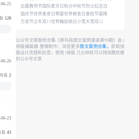
-06-25
白露
教师节
国际爱牙日
秋分
中秋节
烈士纪念日
国庆节
世界素食日
寒露
世界粮食日
重阳节
霜降
128
万圣节
立冬
双11
世界糖尿病日
小雪
大雪
双12
公众号文章案例合集《黑科技图文案例速递第99期》由 i
排版编辑器 整理制作；浏览更多
图文案例合集，
获取排
版设计灵感和创意，使用 i排版 几分钟就可以排炫酷优雅
的公众号文章
-06-26
2
-06-23
43