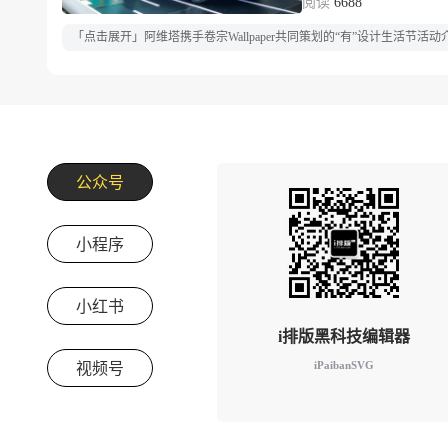
6688
「点击展开」阿维塔携手卷宗Wallpaper共同策划的“有”设计生活
公众号
小程序
小红书
i排版黑科技编辑器
iPaibanSVG
视频号