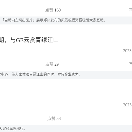
160
，「自动向左切出图片」展示郑州发布的风景祝福海报吸引大家互动。
期，与GE云赏青绿江山
2023
29
研发中心，带大家体验青绿江山的同时，宣传企业实力。
2023
38
大家骑摩托出行。