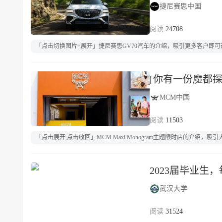
捷尼赛思中国
24708
「点击切换图片+展开」捷尼赛思GV70汽车的介绍，吸引更多客户即可
[你有一份魔都
MCM中国
11503
「点击展开,点击收回」MCM Maxi Monogram主题限时店的介绍，
2023届毕业生
武汉大学
31524