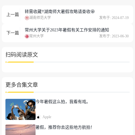
二、商业超市服务
转需收藏‼️湖南师大暑假攻略请查收🤩
上一篇
湖南师范大学
发布于: 2024-07-19
海都负一楼超市正常营业。
常州大学关于2023年暑假有关工作安排的通知
下一篇
常州大学
发布于: 2023-06-30
三、洗浴服务
扫码阅读原文
1.东苑宿舍楼内智慧洗浴、太阳能浴室正常开
放。
2.西苑5号楼、7号楼洗浴正常开放。
更多合集文章
今年暑假这么拍，我看有戏。
四、直饮水服务
Apple
1.宿舍楼：暑假留有学生的楼宇直饮水正常供
暑假，推荐你去这些地方航拍！