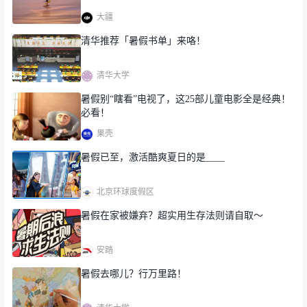
应。
大疆
2.教学楼：D区直饮水正常供应。
清华推荐「暑假书单」来咯！
清华大学
暑假别“瞎看”电视了，这25部儿童电影全是经典！
必看！
果壳
暑假已至，激活酷爽夏日的是____
北京环球度假区
暑假在家被嫌弃？超实用生存法则请自取～
安踏
五、快递服务
暑假去哪儿？行万里路！
1.东苑五环体育场快递中心、海都餐厅三楼。