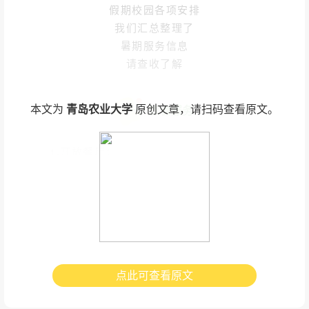
假期校园各项安排
我们汇总整理了
暑期服务信息
请查收了解
本文为
青岛农业大学
原创文章，请扫码查看原文。
一、饮食服务
1.开放餐厅：
海都餐厅一楼 西苑餐厅二楼
2.供餐时间：
早餐：07：30-09：00
午餐：11：30-13：00
晚餐：16：30-19：30
点此可查看原文