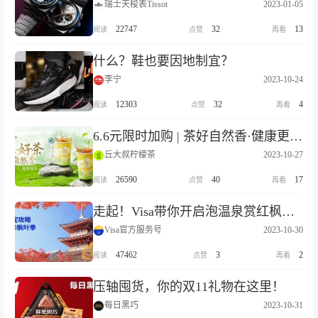
瑞士天梭表Tissot
2023-01-05
22747
32
13
什么？鞋也要因地制宜？
李宁
2023-10-24
12303
32
4
6.6元限时加购 | 茶好自然香·健康更轻盈
丘大叔柠檬茶
2023-10-27
26590
40
17
走起！Visa带你开启泡温泉赏红枫的秋韵京都之旅
Visa官方服务号
2023-10-30
47462
3
2
压轴囤货，你的双11礼物在这里！
每日黑巧
2023-10-31