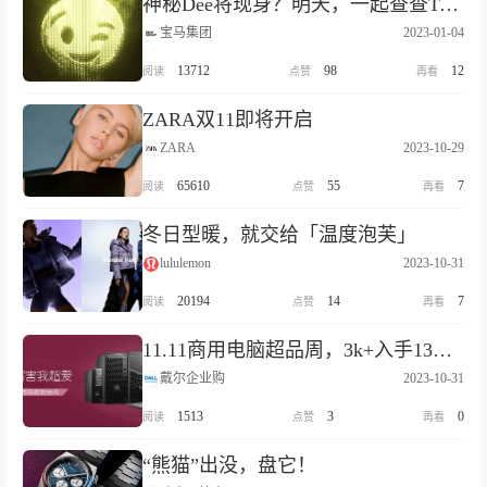
神秘Dee将现身？明天，一起查查TA的底细！
宝马集团
2023-01-04
13712
98
12
ZARA双11即将开启
ZARA
2023-10-29
65610
55
7
冬日型暖，就交给「温度泡芙」
lululemon
2023-10-31
20194
14
7
11.11商用电脑超品周，3k+入手13代i5+（512GB+1TB）
戴尔企业购
2023-10-31
1513
3
0
“熊猫”出没，盘它！