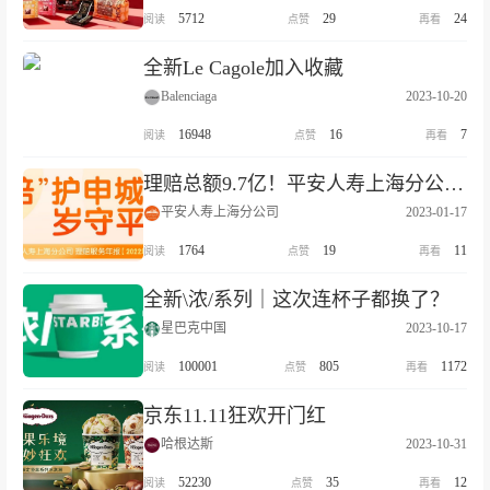
5712
29
24
全新Le Cagole加入收藏
Balenciaga
2023-10-20
16948
16
7
理赔总额9.7亿！平安人寿上海分公司2022理赔年报重磅发布！
平安人寿上海分公司
2023-01-17
1764
19
11
全新\浓/系列｜这次连杯子都换了？
星巴克中国
2023-10-17
100001
805
1172
京东11.11狂欢开门红
哈根达斯
2023-10-31
52230
35
12