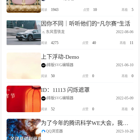
1943
10
5
因你不同｜听听他们的“凡尔赛”生活
东风雪铁龙
2022-08-06
4275
40
11
上下浮动-Demo
i排版SVG编辑器
2021-06-10
50
0
0
ID：11113 闪烁遮罩
i排版SVG编辑器
2022-05-09
52
0
0
为了今年的腾讯科学WE大会，我们扩充了这21个百科词条
QQ浏览器
2023-10-28