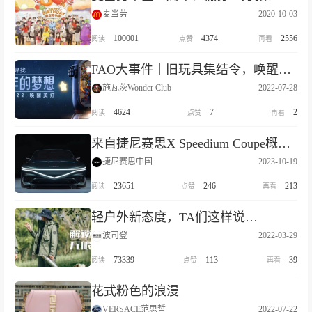
麦当劳
2020-10-03
100001
4374
2556
FAO大事件丨旧玩具集结令，唤醒美好就现在！
施瓦茨Wonder Club
2022-07-28
4624
7
2
来自捷尼赛思X Speedium Coupe概念车的邀约
捷尼赛思中国
2023-10-19
23651
246
213
轻户外新态度，TA们这样说…
波司登
2022-03-29
73339
113
39
花式粉色的浪漫
VERSACE范思哲
2022-07-22