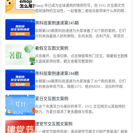
Emoji 早已成为全球通用的情感符号，而 SVG 交互图文凭
借其独特的互动性，一起看看二者结合能带来什么样的精彩
玩法。
黑科技案例速递第245期
本期第245期黑科技速递为大家准备了30个新的案例，它们
分别来自最高人民检察院、东风本田、吉利汽车、英菲尼
迪、国窖荟VlP俱乐部、全心全意小天鹅、满记甜品、
LEGO乐高、Bananain蕉内、古茗茶饮、蔡司官方、茉酸
暑假交互图文案例
奶、味全、路易威登、资生堂中国等品牌，包括企业宣传、
点击展开、左滑切换、点击弹窗等热门交互，做暑假主题推
社会热点等主题。
文直接复用创意，戳文查看完整案例！
黑科技案例速递第244期
本期第244期黑科技速递为大家准备了30个新的案例，它们
分别来自林肯汽车、国窖1573、绝对MINI 、法拉利中国、
大众汽车金融中国、CoCo都可、伊利QQ星牛奶、依视路、
世喜、东风本田、最高人民法院、特仑苏、heytea喜茶、最
夏日交互图文案例
高人民法院、海底捞火锅等品牌，包括企业宣传、社会热点
在这个充满活力与美好的季节，SVG 交互图文以其独特的
等主题。
魅力，为夏日增添了更多趣味与惊喜。
建党节交互图文案例
七一建党节即将到来！谁说建党节图文只能严肃单调？越来