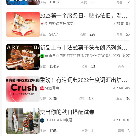
15073
22
12
2023第一个服务日，贴心依旧，温暖有礼
华为终端客户服务
2023-01-06
94714
226
55
新品上市｜法式栗子蒙布朗系列邂逅奇妙万圣！
黄油与面包BUTTERFUL CREAMOROUS
2023-10-27
13419
33
4
重磅！有道词典2022年度词汇出炉：Crush，怦然心动
有道词典
2023-01-06
8536
150
33
交出你的秋日搭配试卷
COLEHAAN歌涵
2023-10-31
1265
4
3