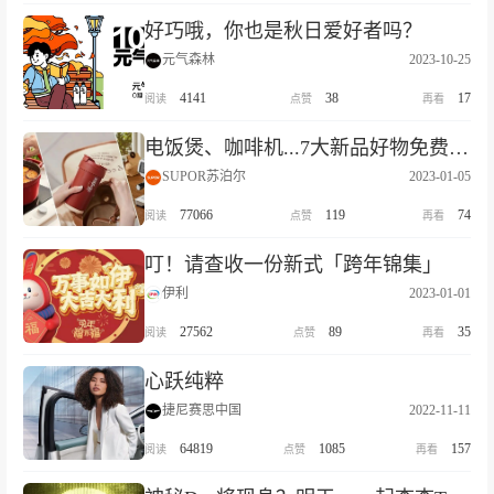
好巧哦，你也是秋日爱好者吗？
元气森林
2023-10-25
4141
38
17
电饭煲、咖啡机...7大新品好物免费试用！新年开运红包封面免费送！
SUPOR苏泊尔
2023-01-05
77066
119
74
叮！请查收一份新式「跨年锦集」
伊利
2023-01-01
27562
89
35
心跃纯粹
捷尼赛思中国
2022-11-11
64819
1085
157