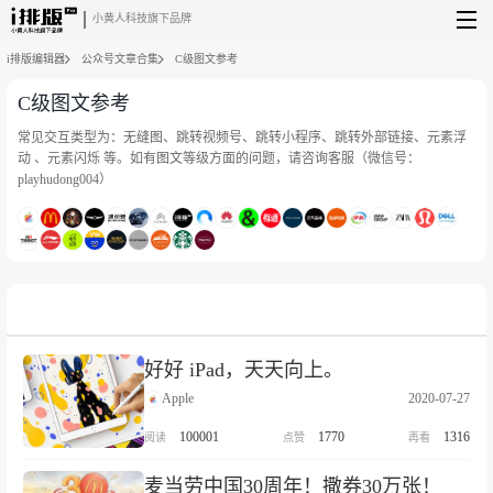
小黄人科技旗下品牌
i排版编辑器
公众号文章合集
C级图文参考
C级图文参考
常见交互类型为：无缝图、跳转视频号、跳转小程序、跳转外部链接、元素浮
动 、元素闪烁 等。如有图文等级方面的问题，请咨询客服（微信号：
playhudong004）
好好 iPad，天天向上。
Apple
2020-07-27
100001
1770
1316
麦当劳中国30周年！撒券30万张！