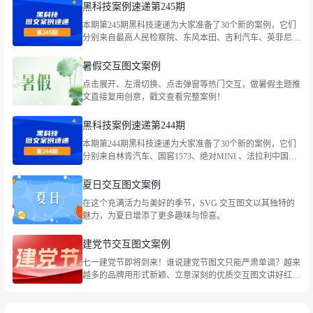
黑科技案例速递第245期
本期第245期黑科技速递为大家准备了30个新的案例，它们
分别来自最高人民检察院、东风本田、吉利汽车、英菲尼
迪、国窖荟VlP俱乐部、全心全意小天鹅、满记甜品、
LEGO乐高、Bananain蕉内、古茗茶饮、蔡司官方、茉酸
暑假交互图文案例
奶、味全、路易威登、资生堂中国等品牌，包括企业宣传、
点击展开、左滑切换、点击弹窗等热门交互，做暑假主题推
社会热点等主题。
文直接复用创意，戳文查看完整案例！
黑科技案例速递第244期
本期第244期黑科技速递为大家准备了30个新的案例，它们
分别来自林肯汽车、国窖1573、绝对MINI 、法拉利中国、
大众汽车金融中国、CoCo都可、伊利QQ星牛奶、依视路、
世喜、东风本田、最高人民法院、特仑苏、heytea喜茶、最
夏日交互图文案例
高人民法院、海底捞火锅等品牌，包括企业宣传、社会热点
在这个充满活力与美好的季节，SVG 交互图文以其独特的
等主题。
魅力，为夏日增添了更多趣味与惊喜。
建党节交互图文案例
七一建党节即将到来！谁说建党节图文只能严肃单调？越来
越多的品牌用形式新颖、立意深刻的优质交互图文讲好红色
故事，祝福党的生日。一起来看看叭！