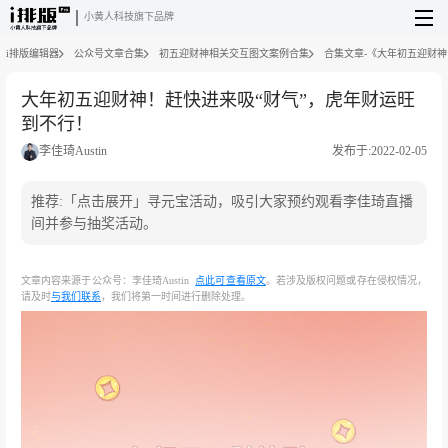
小黄人科技旗下品牌
i排版编辑器
公众号文章合集
初五迎财神相关交互图文案例合集
合集文章-《大年初五迎财神
大年初五迎财神！赶快进来吸“财气”，虎年财运旺
到不行！
李佳琦Austin
发布于:2022-02-05
推荐:「点击展开」寻元宝活动，吸引大家预约观看李佳琦直播
间并参与抽奖活动。
文章内容来源于公众号：李佳琦Austin
点此可查看原文
。若涉及版权问题或存在侵权情况，
请及时
与我们联系
，我们将第一时间进行删除处理。