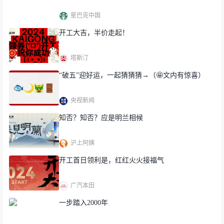
星巴克中国
开工大吉，半价走起！
塔斯汀
“破五”迎好运，一起猜猜猜→（🤩文内有惊喜）
央视新闻
知否？知否？应是明兰相候
沪上阿姨
开工首日领利是，红红火火接福气
广汽本田
一步踏入2000年