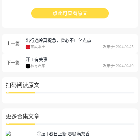
点此可查看原文
出行遇冷莫捉急，省心不止亿点点
上一篇
东风本田
发布于: 2024-02-25
开工有美事
下一篇
林肯汽车
发布于: 2024-02-19
扫码阅读原文
更多合集文章
①层 | 春日上新 春咖满茶香