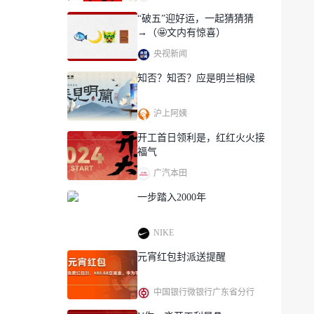
“破五”迎好运，一起猜猜猜
→（🤩文内有惊喜）
央视新闻
知否？知否？应是明兰相候
沪上阿姨
开工首日领利是，红红火火接
福气
广汽本田
一步踏入2000年
NIKE
元宵红包封派送提醒
中国银行微银行广东省分行