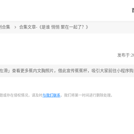
例合集
合集文章-《是谁 悄悄 聚在一起了？》
发布于:202
节，「左滑」查看更多蕉内文胸照片，借此宣传蕉蕉杯，吸引大家前往小程序
题或存在侵权情况，请及时
与我们联系
，我们将第一时间进行删除处理。