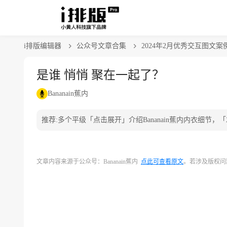
i排版编辑器
公众号文章合集
2024年2月优秀交互图文案
是谁 悄悄 聚在一起了？
Bananain蕉内
推荐:多个平级「点击展开」介绍Bananain蕉内内衣细
文章内容来源于公众号：Bananain蕉内
点此可查看原文
。若涉及版权问