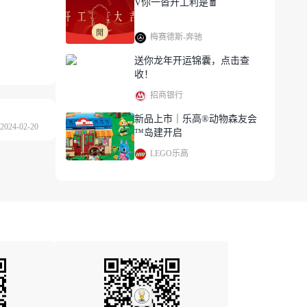
V你一沓开工利是🧧
梅赛德斯-奔驰
送你龙年开运锦囊，点击查
收！
招商银行
新品上市｜乐高®动物森友会
024-02-20
™岛建开启
LEGO乐高