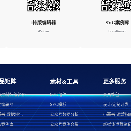
i排版编辑器
SVG案例库
iPaiban
brandtimecn
品矩阵
素材&工具
更多服务
VG黑科技编辑器
SVG组件
会员礼包
文编辑器
SVG模板
设计/定制开发
幂书-数据报告
公众号数据分析
小幂书-运营指
G案例库
公众号案例合集
新媒体运营笔