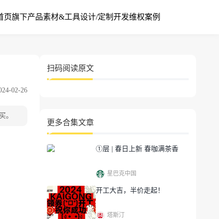
首页
旗下产品
素材&工具
设计/定制开发
维权案例
扫码阅读原文
4-02-26
购买。
更多合集文章
①层 | 春日上新 春咖满茶香
星巴克中国
开工大吉，半价走起！
塔斯汀