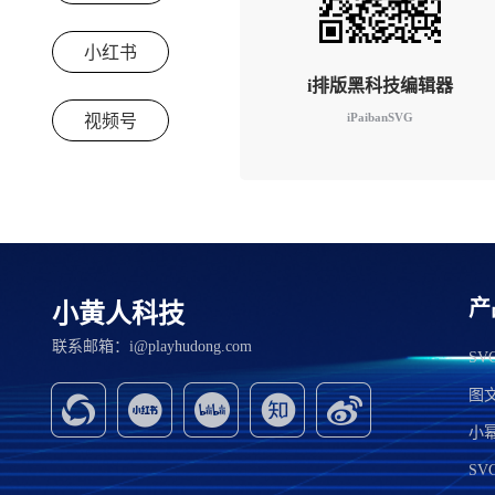
小红书
i排版黑科技编辑器
iPaibanSVG
视频号
产
小黄人科技
联系邮箱：i@playhudong.com
S
图
小
SV