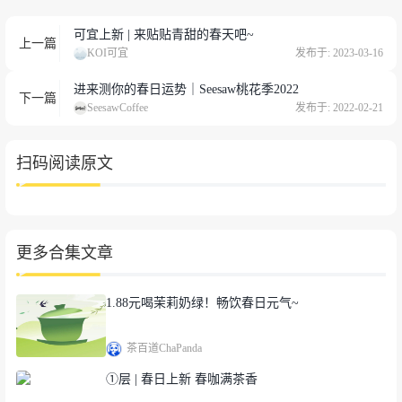
可宜上新 | 来贴贴青甜的春天吧~
上一篇
KOI可宜
发布于: 2023-03-16
进来测你的春日运势｜Seesaw桃花季2022
下一篇
SeesawCoffee
发布于: 2022-02-21
扫码阅读原文
更多合集文章
1.88元喝茉莉奶绿！畅饮春日元气~
茶百道ChaPanda
①层 | 春日上新 春咖满茶香