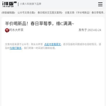
小黄人科技旗下品牌
i排版编辑器
公众号文章合集
春日相关交互图文案例
合集文章-《半价喝新品！春日草莓季，
半价喝新品！春日草莓季，维C满满~
阿水大杯茶
发布于:2023-02-24
文章内容来源于公众号：阿水大杯茶
点此可查看原文
。若涉及版权问题或存在侵权情况，请
及时
与我们联系
，我们将第一时间进行删除处理。