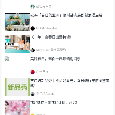
星巴克中国
agete「春日的亚洲」限时静态展即刻浪漫启幕
GOGOShanghai
《一年一度春日出游特辑》
Maybelline 美宝莲纽约
美好春日，邀你一起烦恼消消乐
广州日报
李佳琦新品秀｜不负好春光，春日骑行穿搭图鉴来
咯！
李佳琦Austin
“樱”味春日出“桃”计划，开启!