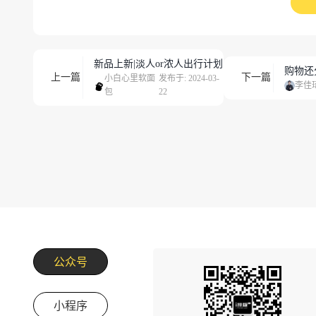
新品上新|淡人or浓人出行计划
购物还
上一篇
下一篇
小白心里软面
发布于: 2024-03-
李佳琦
包
22
公众号
小程序