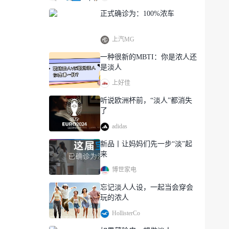
正式确诊为：100%浓车
上汽MG
一种很新的MBTI：你是浓人还
是淡人
上好佳
听说欧洲杯前，“淡人”都消失
了
adidas
新品丨让妈妈们先一步“淡”起
来
博世家电
忘记淡人人设，一起当会穿会
玩的浓人
HollisterCo