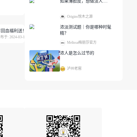
如果薄脸皮，想做淡人....
Origins悦木之源
浓淡测试题｜你是哪种时髦
有回血福利送！
精？
布于: 2024-03-15
Melissa梅丽莎官方
浓人是怎么过节的
泸州老窖