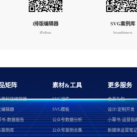
i排版编辑器
SVG案例库
iPaiban
brandtimecn
品矩阵
素材&工具
更多服务
VG黑科技编辑器
SVG组件
会员礼包
文编辑器
SVG模板
设计/定制开发
幂书-数据报告
公众号数据分析
小幂书-运营指
G案例库
公众号案例合集
新媒体运营笔