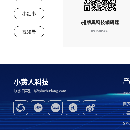
小红书
i排版黑科技编辑器
iPaibanSVG
视频号
产
小黄人科技
联系邮箱：i@playhudong.com
S
图
小
SV