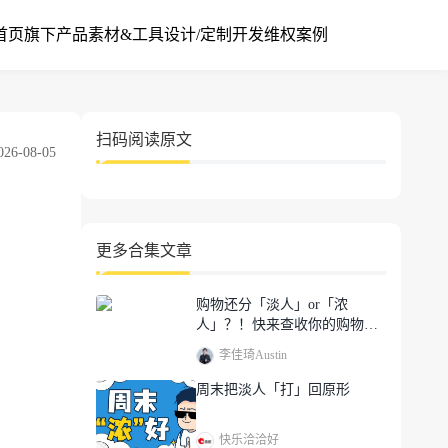
首页
旗下产品
素材&工具
设计/定制开发
维权案例
扫码阅读原文
6-08-05
更多合集文章
购物还分「淡人」or「浓
人」？！快来查收你的购物行
为确诊图鉴！超有梗~还有回血
李佳琦Austin
福利送！
周末把淡人「打」回原形
快乐洽洽好