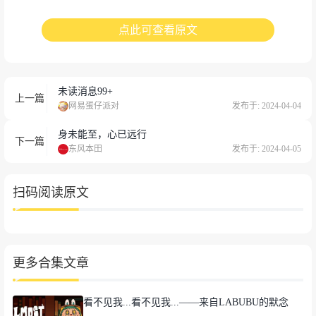
点此可查看原文
未读消息99+
上一篇
网易蛋仔派对
发布于: 2024-04-04
身未能至，心已远行
下一篇
文字：何唯菲
东风本田
发布于: 2024-04-05
文字：潘宇 何唯菲
图片：潘宇 何唯菲
编辑：潘宇 何唯菲
扫码阅读原文
审核：温进
唐婧瑶 陈丹丹
更多合集文章
看不见我...看不见我...——来自LABUBU的默念