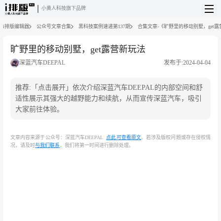
小黄人科技旗下品牌
i排版编辑器
公众号文章合集
黑科技案例速递第137期
合集文章-《旷野里的移动别墅，get
旷野里的移动别墅，get露营新玩法
深蓝汽车DEEPAL
发布于:2024-04-04
推荐:「点击展开」依次介绍深蓝汽车DEEPAL的内部空间和舒
适性展示其强大的越野能力和续航，从而宣传深蓝汽车，吸引
大家前往体验。
文章内容来源于公众号：深蓝汽车DEEPAL
点此可查看原文
。若涉及版权问题或存在侵权情
况，请及时
与我们联系
，我们将第一时间进行删除处理。