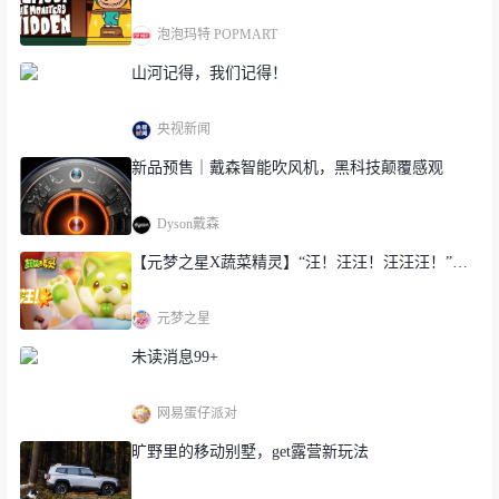
泡泡玛特 POPMART
山河记得，我们记得！
央视新闻
新品预售｜戴森智能吹风机，黑科技颠覆感观
Dyson戴森
【元梦之星X蔬菜精灵】“汪！汪汪！汪汪汪！”…
元梦之星
未读消息99+
网易蛋仔派对
旷野里的移动别墅，get露营新玩法