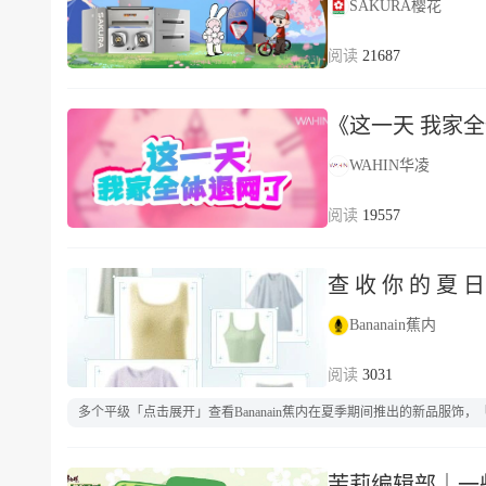
SAKURA樱花
21687
《这一天 我家
WAHIN华凌
19557
查 收 你 的 夏 日
Bananain蕉内
3031
多个平级「点击展开」查看Bananain蕉内在夏季期间推出的新品服
茉莉编辑部｜一