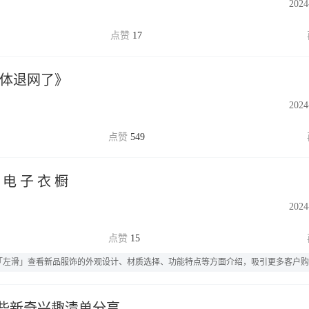
2024
17
全体退网了》
2024
549
 电 子 衣 橱
2024
15
饰，「左滑」查看新品服饰的外观设计、材质选择、功能特点等方面介绍，吸引更多客户
些新奇兴趣清单分享