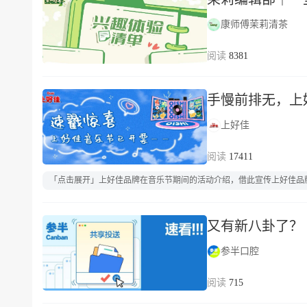
康师傅茉莉清茶
8381
手慢前排无，上
上好佳
17411
「点击展开」上好佳品牌在音乐节期间的活动介绍，借此宣传上好佳品
又有新八卦了？
参半口腔
715