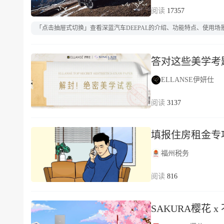
17357
「点击抽屉式切换」查看深蓝汽车DEEPAL的介绍、功能特点、使用
答对这些美学考
ELLANSE伊妍仕
3137
填报住房租金专
福州税务
816
SAKURA樱花 x