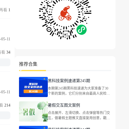
1
-05-11
34
推荐合集
黑科技案例速递第245期
本期第245期黑科技速递为大家准备了30
-05-11
个新的案例，它们分别来自最高人民检察
院、东风本田、吉利汽车、英菲尼迪、国
窖荟VlP俱乐部、全心全意小天鹅、满记
214
暑假交互图文案例
甜品、LEGO乐高、Bananain蕉内、古茗茶
点击展开、左滑切换、点击弹窗等热门交
饮、蔡司官方、茉酸奶、味全、路易威
互，做暑假主题推文直接复用创意，戳文
登、资生堂中国等品牌，包括企业宣传、
查看完整案例！
社会热点等主题。