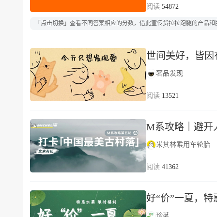
54872
「点击切换」查看不同答案相应的分数，借此宣传货拉拉跑腿的产品和
世间美好，皆因有
奢品发现
13521
M系攻略｜避开
米其林乘用车轮胎
41362
好“价”一夏，
珍茗