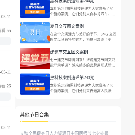
黑科技案例速递第244期
本期第244期黑科技速递为大家准备了30
个新的案例，它们分别来自林肯汽车、国
-05-11
窖1573、绝对MINI 、法拉利中国、大众
汽车金融中国、CoCo都可、伊利QQ星牛
夏日交互图文案例
55
奶、依视路、世喜、东风本田、最高人民
在这个充满活力与美好的季节，SVG 交互
法院、特仑苏、heytea喜茶、最高人民法
图文以其独特的魅力，为夏日增添了更多
院、海底捞火锅等品牌，包括企业宣传、
趣味与惊喜。
社会热点等主题。
建党节交互图文案例
七一建党节即将到来！谁说建党节图文只
能严肃单调？越来越多的品牌用形式新
颖、立意深刻的优质交互图文讲好红色故
-05-11
事，祝福党的生日。一起来看看叭！
黑科技案例速递第243期
本期第243期黑科技速递为大家准备了40
26
个新的案例，它们分别来自最高人民法
院、爸爸糖吐司面包、曼秀雷敦 、海鸥
表、舍得酒业、Deeyeo德佑、中国能建、
蒙牛专业乳品、古茗茶饮、世喜 、MAC
魅可、国窖1573、奈雪的茶、五粮液、宝
其他节日合集
马中国 等品牌，包括企业宣传、社会热点
等主题。
-05-11
立秋
全民健身日
人力资源日
中国医师节
七夕
处暑