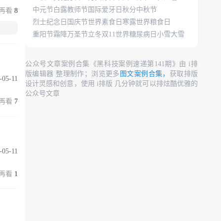
中元节
白露
教师节
国际爱牙日
秋分
中秋节
8
烈士纪念日
国庆节
世界素食日
寒露
世界粮食日
重阳节
霜降
万圣节
立冬
双11
世界糖尿病日
小雪
大雪
公众号文章案例合集《黑科技案例速递第141期》由 i排
版编辑器 整理制作；浏览更多
图文案例合集，
获取排版
-05-11
设计灵感和创意，使用 i排版 几分钟就可以排炫酷优雅的
公众号文章
7
-05-11
1