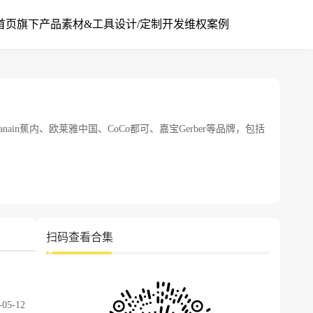
首页
旗下产品
素材&工具
设计/定制开发
维权案例
n蕉内、欧莱雅中国、CoCo都可、嘉宝Gerber等品牌，包括
扫码查看合集
-05-12