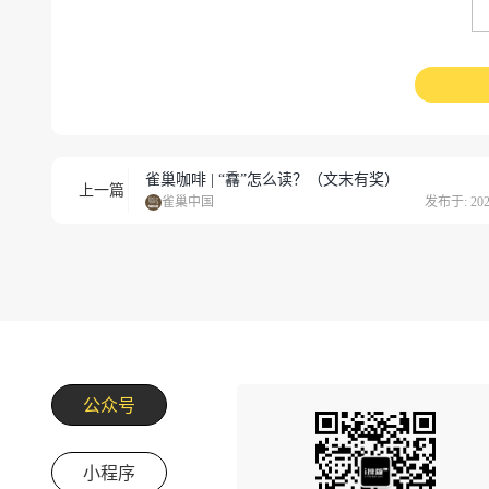
雀巢咖啡 | “馫”怎么读？（文末有奖）
上一篇
雀巢中国
发布于: 2024
公众号
小程序