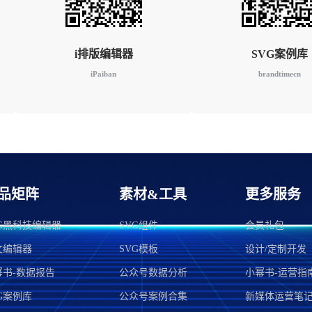
i排版编辑器
SVG案例库
iPaiban
brandtimecn
品矩阵
素材&工具
更多服务
VG黑科技编辑器
SVG组件
会员礼包
文编辑器
SVG模板
设计/定制开发
幂书-数据报告
公众号数据分析
小幂书-运营指
G案例库
公众号案例合集
新媒体运营笔