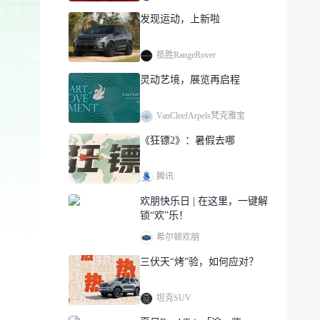
发现运动，上新啦
揽胜RangeRover
灵动艺境，展览再启程
VanCleefArpels梵克雅宝
《狂镖2》：暑假去哪
腾讯
欢朋快乐日 | 在这里，一键解
锁“欢”乐！
希尔顿欢朋
三伏天“烤”验，如何应对？
坦克SUV