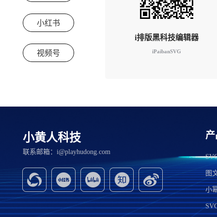
小红书
i排版黑科技编辑器
iPaibanSVG
视频号
产
小黄人科技
联系邮箱：i@playhudong.com
S
图
小
SV