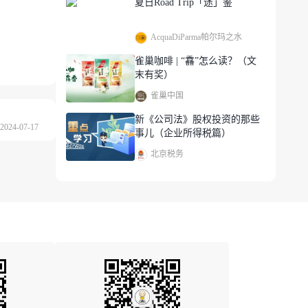
夏日Road Trip「途」鉴
AcquaDiParma帕尔玛之水
雀巢咖啡 | “馫”怎么读？（文
末有奖）
雀巢中国
新《公司法》股权投资的那些
024-07-17
事儿（企业所得税篇）
北京税务