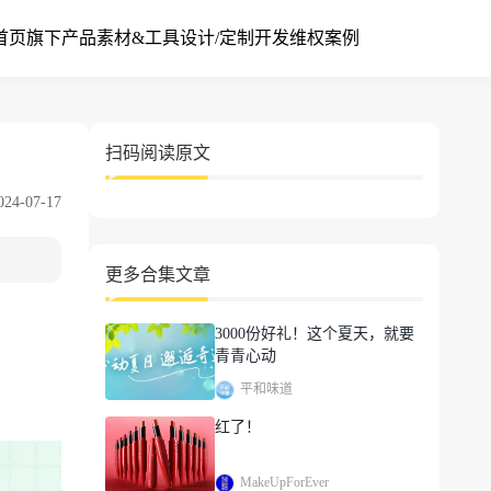
首页
旗下产品
素材&工具
设计/定制开发
维权案例
扫码阅读原文
4-07-17
更多合集文章
3000份好礼！这个夏天，就要
青青心动
平和味道
红了！
MakeUpForEver