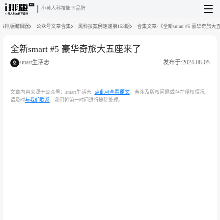
小黄人科技旗下品牌
i排版编辑器
公众号文章合集
黑科技案例速递第153期
合集文章-《全新smart #5 豪华奇旅
全新smart #5 豪华奇旅大五座来了
smart生活志
发布于:2024-08-05
文章内容来源于公众号：smart生活志
点此可查看原文
。若涉及版权问题或存在侵权情况，
请及时
与我们联系
，我们将第一时间进行删除处理。