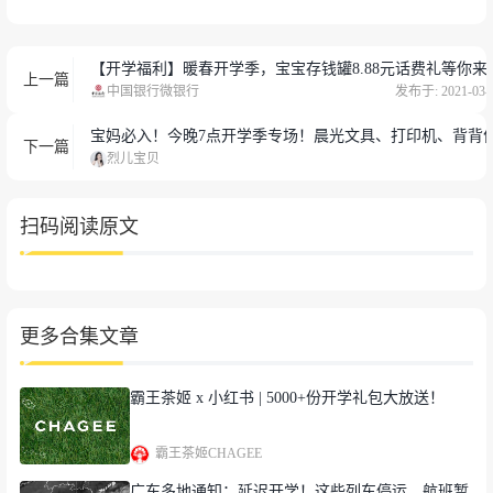
【开学福利】暖春开学季，宝宝存钱罐8.88元话费礼等你来
上一篇
中国银行微银行
发布于: 2021-03-
宝妈必入！今晚7点开学季专场！晨光文具、打印机、背背
下一篇
烈儿宝贝
扫码阅读原文
莫思佳
更多合集文章
录取至中国语言文学系
毕业于上海市进才中学
霸王茶姬 x 小红书 | 5000+份开学礼包大放送！
霸王茶姬CHAGEE
广东多地通知：延迟开学！这些列车停运、航班暂