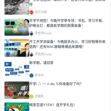
我对文学很感兴趣，喜欢阅读与写作，心仪复旦中文系。
停
综评面试前，我提前了解了复旦大学王安忆教授和其他老
南方日报
师情况，提前了解中文系的学习内容，如文学批评。在准
开学不用愁！今晚开学季专场：书包、学习平板、
备综评的过程中，
我
认真准备了个人陈述，
同时将自己喜
护眼台灯…都是新学期的刚需装备！
欢的作家鲁迅、汪曾祺、傅斯年和钱穆的作品重温了一
李佳琦Austin
遍，做到了然于胸
。
今年疫情期间，我完成关于青少年在
开工开学添装备！今晚超多办公、学习好物等你来
选购！还有MAC唇釉等爆品来袭哦！
疫情期间心理状况的课题，聚焦青少年在社会大环境下的
李佳琦Austin
思考与应对。我更多地把综评当成
对高中三年所学所得的
新学期，请回答
回顾与展示。我的高考成绩是614分，
在高中学习时，我
注意保持自己节奏，不被考试和紧张氛围影响心态，常常
新华社
向老师请教。
开学| △ 〰 ∞ abc %你准备好了吗？
小时候，我曾在作文比赛中获奖，颁奖典礼在复旦大学举
优酸乳
行，当时我在复旦就感受到深厚的人文气息，小小的种子
喝茶百道YYDS！送开学礼包！