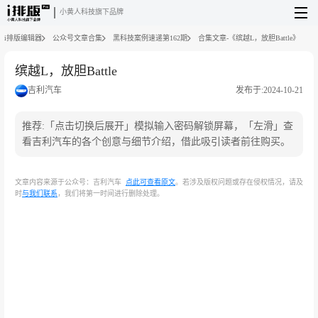
小黄人科技旗下品牌
i排版编辑器
公众号文章合集
黑科技案例速递第162期
合集文章-《缤越L，放胆Battle》
缤越L，放胆Battle
吉利汽车
发布于:2024-10-21
推荐:「点击切换后展开」模拟输入密码解锁屏幕，「左滑」查
看吉利汽车的各个创意与细节介绍，借此吸引读者前往购买。
文章内容来源于公众号：吉利汽车
点此可查看原文
。若涉及版权问题或存在侵权情况，请及
时
与我们联系
，我们将第一时间进行删除处理。