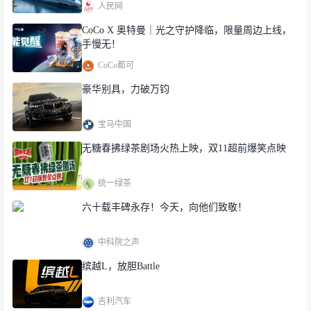
人民网
CoCo X 奥特曼｜光之守护降临，限量周边上线，
手慢无！
CoCo都可
豪华别具，力破万钧
宝马中国
无糖春拂绿茶剧场火热上映，双11超前爆笑点映
统一绿茶
六十载丰碑永存！今天，向他们致敬！
中科院之声
缤越L，放胆Battle
吉利汽车