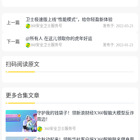
本次大会由天津市政府与国家发改委、科技部、工信
卫士极速版上线“性能模式”，给你轻盈新体验
上一篇
部、广电总局、网信办、中国科学院、中国工程院、
360安全卫士服务号
发布于: 2022-03-21
中国科协共同主办，以“智能新时代：数字赋能、智
@所有人 在这儿领取你的虎年好运
赢未来”为主题，形成“会展赛+智能体验”“四位一体”
下一篇
360安全卫士服务号
发布于: 2022-01-21
模式。元宇宙媒体平台“N世界”作为主要媒体平台之
一，全程直播第六届世界智能大会高峰会。
扫码阅读原文
随着人类迈入数字文明时代，在“十四五”规划和2035
年远景目标纲要指引下，加快推进经济发展数字化转
型已经成为国家发展的主旋律。周鸿祎在演讲中谈
更多合集文章
到，科技企业在新的历史时期要承担新的历史使命，
并将之总结为“上山、下海、扶助小微”。上山是指数
字产业化，上科技高山，攻克“急难关卡”的技术创
守护我的钱袋子！领新浪财经X360智脑大模型反诈
新；下海是指在产业数字化的进程中，下数字化蓝
周边！
海，用技术帮助政府、城市和各行各业进行数字化转
360安全卫士服务号
型；扶助中小微的含义则是帮助中小微企业实现数字
立秋动起来！领新华社客户端X360智脑联名健身周