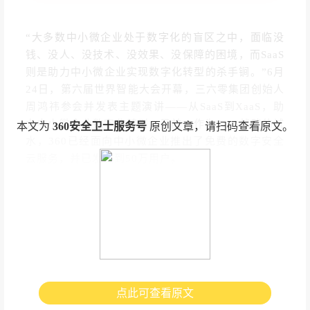
“大多数中小微企业处于数字化的盲区之中，面临没
钱、没人、没技术、没效果、没保障的困境，而SaaS
则是助力中小微企业实现数字化转型的杀手锏。”6月
24日，第六届世界智能大会开幕，三六零集团创始人
周鸿祎参会并发表主题演讲——从SaaS到XaaS，助
力中小微企业数字化转型。目前，作为SaaS战略的试
本文为
360安全卫士服务号
原创文章，请扫码查看原文。
水，360已经面向中小微企业推出了免费的数字安全
云服务，并已发展到50万用户。
点此可查看原文