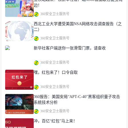
化“脱贫”，消除与大型企业的数字化鸿沟。
边！
360安全卫士服务号
西北工业大学遭受美国NSA网络攻击调查报告（之
周鸿祎在谈到中小微企业数字化的重要性时表示，中
二）
小微企业是国家经济的“毛细血管”，贡献了50%以上
360安全卫士服务号
的税收，60%以上的GDP，70%以上的技术创新成果
新华社客户端送你一张滑雪门票，请查收
和80%以上的就业，企业数量占全国企业90%以上，
中小微企业数字化转型直接关系到国家数字化战略的
360安全卫士服务号
成败。然而，现状却并不乐观，中小微企业面临着数
嘿，红包来了！口令自取
字化掉队的风险，处于数字化的盲区之中，面临着没
钱、没人、没技术、没效果、没保障的困境。
360安全卫士服务号
360报告：美国安局“APT-C-40”黑客组织量子攻击
当前，大型企业的数字化转型已经随着国家战略走上
系统技术分析
了快车道，在充足的资金、技术、人才支持下，各类
360安全卫士服务号
企业级软件和云服务让企业的生产力大幅提升，实现
冲，百亿“红包”马上来！
了降本增效和高质量发展。大型企业实现数字化的路