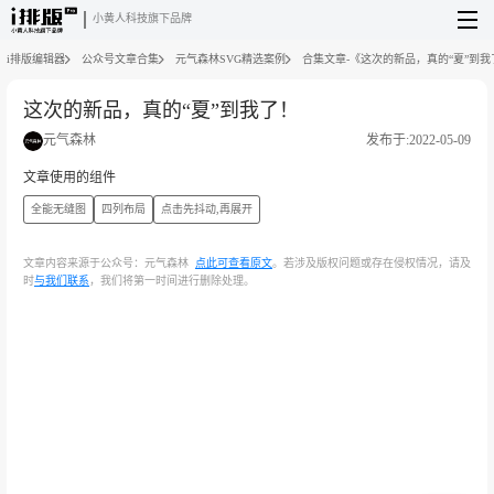
小黄人科技旗下品牌
i排版编辑器
公众号文章合集
元气森林SVG精选案例
合集文章-《这次的新品，真的“夏”到我
这次的新品，真的“夏”到我了！
元气森林
发布于:2022-05-09
文章使用的组件
全能无缝图
四列布局
点击先抖动,再展开
文章内容来源于公众号：元气森林
点此可查看原文
。若涉及版权问题或存在侵权情况，请及
时
与我们联系
，我们将第一时间进行删除处理。