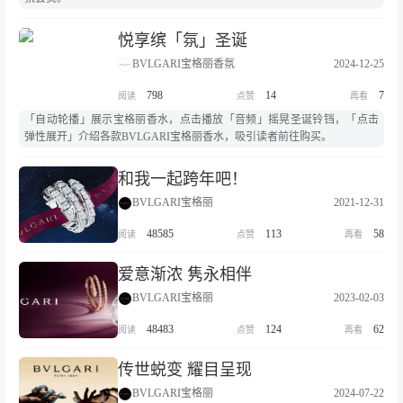
悦享缤「氛」圣诞
BVLGARI宝格丽香氛
2024-12-25
798
14
7
「自动轮播」展示宝格丽香水，点击播放「音频」摇晃圣诞铃铛，「点击
弹性展开」介绍各款BVLGARI宝格丽香水，吸引读者前往购买。
和我一起跨年吧！
BVLGARI宝格丽
2021-12-31
48585
113
58
爱意渐浓 隽永相伴
BVLGARI宝格丽
2023-02-03
48483
124
62
传世蜕变 耀目呈现
BVLGARI宝格丽
2024-07-22