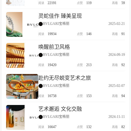
22191
119
59
灵蛇佳作 臻美呈现
BVLGARI宝格丽
2025-02-21
19934
146
91
唤醒前卫风格
BVLGARI宝格丽
2024-09-19
19420
213
92
赴约无尽蜕变艺术之旅
BVLGARI宝格丽
2025-02-07
16758
153
94
艺术邂逅 文化交融
BVLGARI宝格丽
2024-11-11
16647
132
82