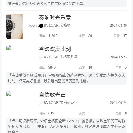
饰细节，借此吸引更多客户在宝格丽精品店下单。
奏响时光乐章
BVLGARI宝格丽
2024-08-30
11919
80
37
香颂欢庆此刻
BVLGARI宝格丽香氛
2024-12-23
9043
10
3
「点击播放音频后展开」宝格丽推出的系列香水，邀与所爱之人共享欢庆
时刻，点亮美好憧憬，最后送出圣诞日历签到礼遇。
自信放光芒
BVLGARI宝格丽香氛
2024-09-24
835
5
0
「点击切换后展开」介绍宝格丽全新OMNIA白晶香氛，以珠宝般光芒勾勒
坚韧女性形象，「左滑」展示更多设计，吸引更多客户注册成为宝格丽香
氛会员。