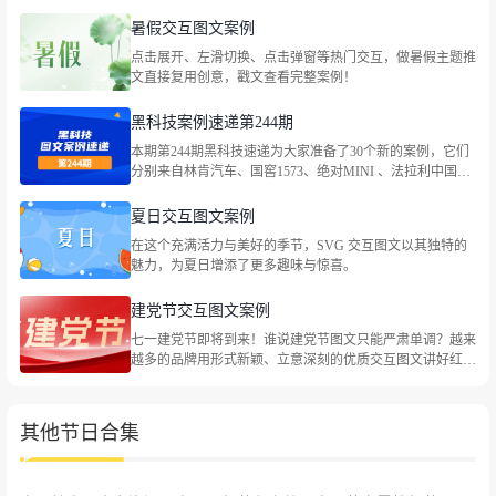
迪、国窖荟VlP俱乐部、全心全意小天鹅、满记甜品、
LEGO乐高、Bananain蕉内、古茗茶饮、蔡司官方、茉酸
暑假交互图文案例
奶、味全、路易威登、资生堂中国等品牌，包括企业宣传、
点击展开、左滑切换、点击弹窗等热门交互，做暑假主题推
社会热点等主题。
文直接复用创意，戳文查看完整案例！
黑科技案例速递第244期
本期第244期黑科技速递为大家准备了30个新的案例，它们
分别来自林肯汽车、国窖1573、绝对MINI 、法拉利中国、
大众汽车金融中国、CoCo都可、伊利QQ星牛奶、依视路、
世喜、东风本田、最高人民法院、特仑苏、heytea喜茶、最
夏日交互图文案例
高人民法院、海底捞火锅等品牌，包括企业宣传、社会热点
在这个充满活力与美好的季节，SVG 交互图文以其独特的
等主题。
魅力，为夏日增添了更多趣味与惊喜。
建党节交互图文案例
七一建党节即将到来！谁说建党节图文只能严肃单调？越来
越多的品牌用形式新颖、立意深刻的优质交互图文讲好红色
故事，祝福党的生日。一起来看看叭！
其他节日合集