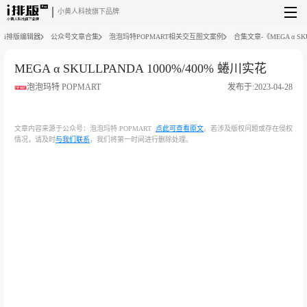
小黄人科技旗下品牌
i排版编辑器
公众号文章合集
泡泡玛特POPMART相关交互图文案例
合集文章-《MEGA α SKU
MEGA α SKULLPANDA 1000%/400% 蜷川实花
泡泡玛特 POPMART
发布于:2023-04-28
文章内容来源于公众号：泡泡玛特 POPMART
点此可查看原文
。若涉及版权问题或存在侵权
情况，请及时
与我们联系
，我们将第一时间进行删除处理。