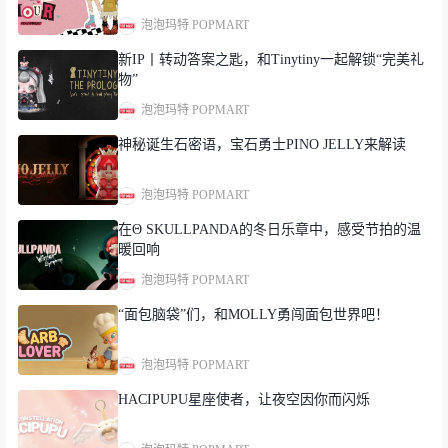
泡泡玛特 POPMART
新IP丨转动答案之匙，和Tinytiny一起解锁“完美礼
物”
泡泡玛特 POPMART
神秘诞生石密语，宝石勇士PINO JELLY来解读
泡泡玛特 POPMART
在Θ SKULLPANDA的冬日乐章中，感受节拍的温
暖回响
泡泡玛特 POPMART
“面包脑袋”们，和MOLLY勇闯面包世界吧！
泡泡玛特 POPMART
HACIPUPU星座使者，让夜空因你而闪烁