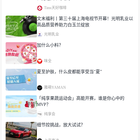
Tims天好咖啡
文末福利丨第三十届上海电视节开幕！光明乳业以
高品质营养助力白玉兰绽放
光明乳业
加什么小料？
味全
夏至护肤，什么皮都能享受当“夏”
雅萌YAMAN
父亲节 | 藏不住了，炫“父”一下
「纯享果蔬运动会」高能开赛，谁是你心中的
MVP？
纯享会
细节控挑战，放大试试？