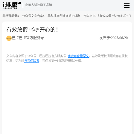
小黄人科技旗下品牌
i排版编辑器
公众号文章合集
黑科技案例速递第195期
合集文章-《有效放假 “包”开心的！》
有效放假 “包”开心的！
巴拉巴拉官方服务号
发布于:2025-06-20
文章内容来源于公众号：巴拉巴拉官方服务号
点此可查看原文
。若涉及版权问题或存在侵权
情况，请及时
与我们联系
，我们将第一时间进行删除处理。