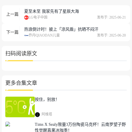
夏至未至 我家先有了星辰大海
上一篇
LG电子中国
发布于: 2025-06-21
热浪倒计时！披上「凉风盾」抗晒不闷汗
下一篇
乔丹QIAODAN儿童
发布于: 2025-06-20
扫码阅读原文
更多合集文章
按住，别放！
阿维塔
Tims X Sealy限量3万份陶瓷马克杯！云南罗望子野
性觉醒真果冰咖季！