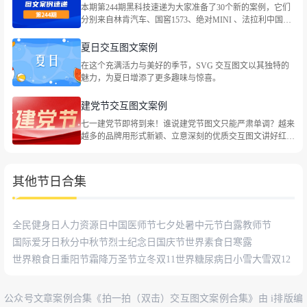
本期第244期黑科技速递为大家准备了30个新的案例，它们
分别来自林肯汽车、国窖1573、绝对MINI 、法拉利中国、
大众汽车金融中国、CoCo都可、伊利QQ星牛奶、依视路、
世喜、东风本田、最高人民法院、特仑苏、heytea喜茶、最
夏日交互图文案例
高人民法院、海底捞火锅等品牌，包括企业宣传、社会热点
在这个充满活力与美好的季节，SVG 交互图文以其独特的
等主题。
魅力，为夏日增添了更多趣味与惊喜。
建党节交互图文案例
七一建党节即将到来！谁说建党节图文只能严肃单调？越来
越多的品牌用形式新颖、立意深刻的优质交互图文讲好红色
故事，祝福党的生日。一起来看看叭！
其他节日合集
全民健身日
人力资源日
中国医师节
七夕
处暑
中元节
白露
教师节
国际爱牙日
秋分
中秋节
烈士纪念日
国庆节
世界素食日
寒露
世界粮食日
重阳节
霜降
万圣节
立冬
双11
世界糖尿病日
小雪
大雪
双12
公众号文章案例合集《拍一拍（双击）交互图文案例合集》由 i排版编