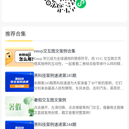
推荐合集
emoji交互图文案例合集
Emoji 早已成为全球通用的情感符号，而 SVG 交互图文凭
借其独特的互动性，一起看看二者结合能带来什么样的精彩
玩法。
黑科技案例速递第245期
本期第245期黑科技速递为大家准备了30个新的案例，它们
分别来自最高人民检察院、东风本田、吉利汽车、英菲尼
迪、国窖荟VlP俱乐部、全心全意小天鹅、满记甜品、
LEGO乐高、Bananain蕉内、古茗茶饮、蔡司官方、茉酸
暑假交互图文案例
奶、味全、路易威登、资生堂中国等品牌，包括企业宣传、
点击展开、左滑切换、点击弹窗等热门交互，做暑假主题推
社会热点等主题。
文直接复用创意，戳文查看完整案例！
黑科技案例速递第244期