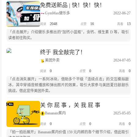
免费送新品 | 快！快！快！
GymMax健乐多
2022-06-27
2048
16
13
「点击展开」介绍健乐多推出的“加钙小蓝瓶”，含钙、维生素 D 等，吸引
读者前往购买。
终于 我全敲完了！
美团外卖
2024-07-05
0
0
0
「点击消失展开」一系列冰块，借助多个平级「连续点击」的交互模拟敲
冰，其中穿插音频播放和弹出图片的效果，吸引大家参与美团夏日敲敲乐
挑战，借此宣传美团外卖。
关 你 屁 事 ，关 我 屁 事
Bananain蕉内
2025-05-05
0
0
0
「拍一拍后展开」Bananain蕉内价值 159 元内裤的各个细节介绍，借此吸引