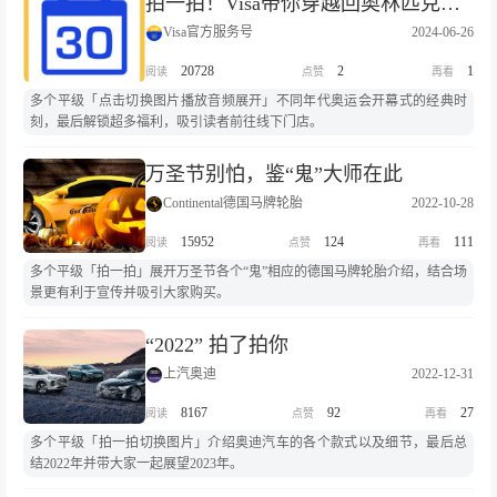
拍一拍！Visa带你穿越回奥林匹克运动会点火经典时刻
Visa官方服务号
2024-06-26
20728
2
1
多个平级「点击切换图片播放音频展开」不同年代奥运会开幕式的经典时
刻，最后解锁超多福利，吸引读者前往线下门店。
万圣节别怕，鉴“鬼”大师在此
Continental德国马牌轮胎
2022-10-28
15952
124
111
多个平级「拍一拍」展开万圣节各个“鬼”相应的德国马牌轮胎介绍，结合场
景更有利于宣传并吸引大家购买。
“2022” 拍了拍你
上汽奥迪
2022-12-31
8167
92
27
多个平级「拍一拍切换图片」介绍奥迪汽车的各个款式以及细节，最后总
结2022年并带大家一起展望2023年。