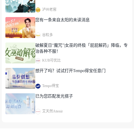
泸州老窖
您有一条来自太阳的未读消息
谷粒多
破解夏日“魔咒”|女巫的终极「屁屁解药」降临，专
治各种不服！
KUB可优比
想开了吗？试试打开Tempo得宝任意门
Tempo得宝
已为您匹配发光搭子
艾天然Attenir