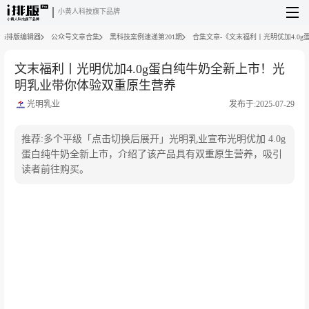
小黄人科技旗下品牌
i排版编辑器
公众号文章合集
黑科技案例速递第201期
合集文章-《文末福利丨光明优加4.0
文末福利丨光明优加4.0g蛋白纯牛奶全新上市！光
明乳业带你体验双重原生营养
光明乳业
发布于:2025-07-29
推荐:多个平级「点击切换后展开」光明乳业宣布光明优加 4.0g
蛋白纯牛奶全新上市，介绍了该产品具有双重原生营养，吸引
读者前往购买。
文章内容来源于公众号：光明乳业
点此可查看原文
。若涉及版权问题或存在侵权情况，请及
时
与我们联系
，我们将第一时间进行删除处理。