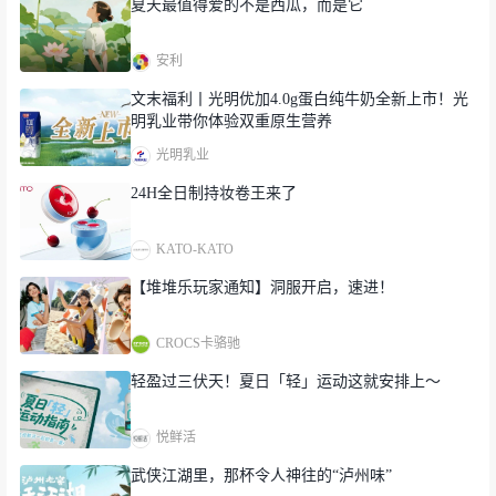
夏天最值得爱的不是西瓜，而是它
安利
文末福利丨光明优加4.0g蛋白纯牛奶全新上市！光
明乳业带你体验双重原生营养
光明乳业
24H全日制持妆卷王来了
KATO-KATO
【堆堆乐玩家通知】洞服开启，速进！
CROCS卡骆驰
轻盈过三伏天！夏日「轻」运动这就安排上～
悦鲜活
武侠江湖里，那杯令人神往的“泸州味”