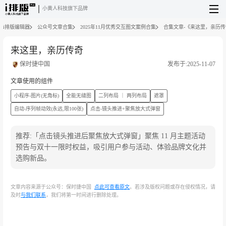
小黄人科技旗下品牌
i排版编辑器
公众号文章合集
2025年11月优秀交互图文案例合集
合集文章-《来这里，亲历传
来这里，亲历传奇
保时捷中国
发布于:2025-11-07
文章使用的组件
小程序-图片(无角标)
全能无缝图
二列布局 ｜ 两列布局
遮罩
自动-序列帧动效(永远,限100张)
点击-镜头推进+聚焦放大式弹窗
推荐:「点击镜头推进后聚焦放大式弹窗」聚焦 11 月主题活动
预告与双十一限时权益，吸引用户参与活动、体验品牌文化并
选购新品。
文章内容来源于公众号：保时捷中国
点此可查看原文
。若涉及版权问题或存在侵权情况，请
及时
与我们联系
，我们将第一时间进行删除处理。