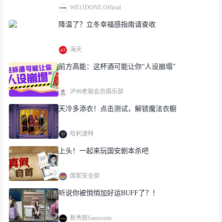
WE11DONE Official
降温了？立冬幸福感指南请查收
海天
前方高能：这杯酒可能让你“人设崩塌”
泸州老窖会员俱乐部
天冷多添衣！点击测试，解锁魔法衣橱
哈利波特
上头！一起来玩国安剧本杀吧
国家安全部
听说你被悄悄加好运BUFF了？！
新秀丽Samsonite