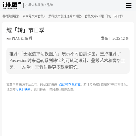
小黄人科技旗下品牌
i排版编辑器
公众号文章合集
黑科技案例速递第217期
合集文章-《耀「转」节日季》
耀「转」节日季
PIAGET伯爵
发布于:2025-12-04
推荐:「无限选择切换图片」展示不同伯爵珠宝，重点推荐了
Possession时来运转系列珠宝的可转动设计、叠戴艺术和奢华工
艺，「左滑」查看伯爵更多珠宝服饰。
文章内容来源于公众号：PIAGET伯爵
点此可查看原文
。若涉及版权问题或存在侵权情况，
请及时
与我们联系
，我们将第一时间进行删除处理。