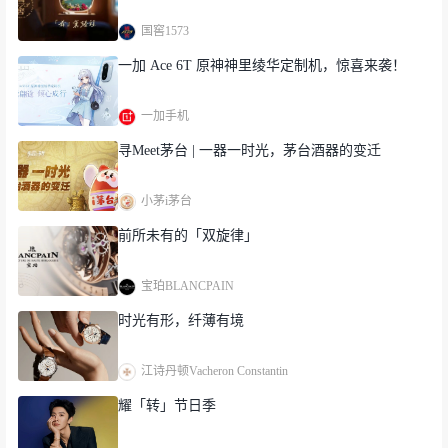
国窖1573
一加 Ace 6T 原神神里绫华定制机，惊喜来袭！
一加手机
寻Meet茅台 | 一器一时光，茅台酒器的变迁
小茅i茅台
前所未有的「双旋律」
宝珀BLANCPAIN
时光有形，纤薄有境
江诗丹顿Vacheron Constantin
耀「转」节日季