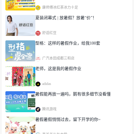
康师傅冰红茶冰力十足
夏装闭幕式 | 放暑假？放暑“价”！
舒适红豆
型格：这样的暑假作业，给我100套
参加比赛的过程也同样艰辛。
比赛前一天，我从贵
州赶到珠海，一落地我立刻与团队成员进行了一次
广汽本田成都三和店
全面的讨论，重新审视产品和服务，确定了比赛策
老师，这是我的暑假作业
略和目标并进行调整和优化，分析了竞争对手的优
adidas
势和弱点，并制定了相应的对策，同时还检查了计
划书和展示作品，确保比赛过程不会“掉链子”。
暑假能再放一遍吗，鹅有很多细节没看懂
我们始终互相支持和鼓励，确保团队的每个人都有
腾讯游戏
良好的状态。这些，都是我们拿下优胜奖的“垫脚
暑假暑假悄悄过去，留下开学的你~
石”。