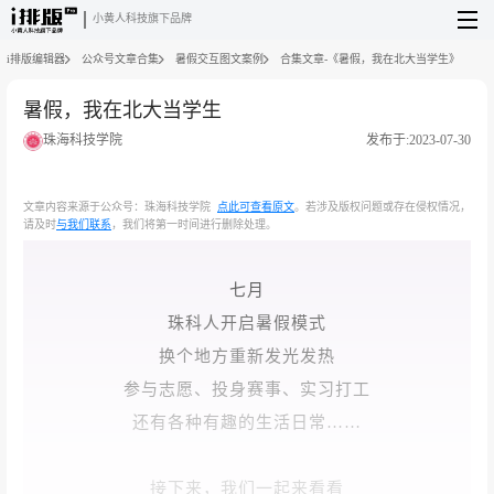
小黄人科技旗下品牌
i排版编辑器
公众号文章合集
暑假交互图文案例
合集文章-《暑假，我在北大当学生》
暑假，我在北大当学生
珠海科技学院
发布于:2023-07-30
文章内容来源于公众号：珠海科技学院
点此可查看原文
。若涉及版权问题或存在侵权情况，
请及时
与我们联系
，我们将第一时间进行删除处理。
七月
珠科人开启暑假模式
换个地方重新发光发热
参与志愿、投身赛事、实习打工
还有各种有趣的生活日常……
接下来，我们一起来看看