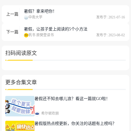
暑假？拿来吧你！
上一篇
中南大学
发布于: 2021-07-16
我们的老师经常鼓励我们出去打比赛。一次偶然的
暑假，让孩子爱上阅读的5个小方法
下一篇
机会，我在“创客广东”的官网，看到了第七届“创
帆书 原樊登读书
发布于: 2023-08-02
客广东”数字化转型中小企业创新创业大赛，就抱
着试一试的心态去报名了，并顺利通过初赛。收到
扫码阅读原文
进入决赛的消息时，距离决赛开始只有九天的时
间，时间非常仓促。
于是我们立刻着手撰写、修正
商业计划书，绘制比赛作品和最后定稿打印装订。
更多合集文章
暑假还不知去哪儿浪？看这一篇就GO啦！
希尔顿欢朋
暑假版热点榜更新，你关注的话题有上榜吗？