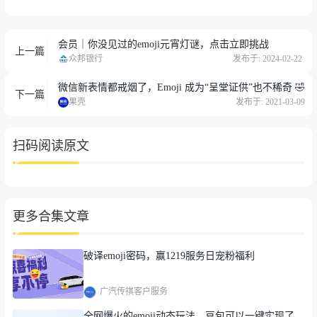
The Every Company：酵母也能「下蛋」？
会员｜你没见过的emoji元宵灯谜，点击立即挑战
上一篇
众邦银行
发布于: 2024-02-22
微信新表情都戒烟了，Emoji 成为“呈堂证供”也不稀奇 🤣
下一篇
果壳
发布于: 2021-03-09
扫码阅读原文
10 岁男孩要求苹果更改「冒犯性」
更多合集文章
Emoji
破译emoji密码，赢1219服务日宠粉福利
广汽传祺客户服务
全网爆火的emoji动态玩法，豆包可以一键实现了