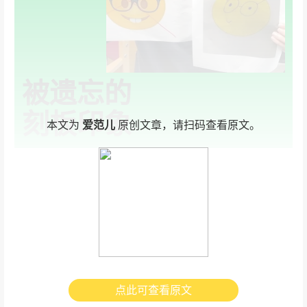
被遗忘的
刻板印象
本文为
爱范儿
原创文章，请扫码查看原文。
Feel Good 导读
10 岁男孩要求苹果更改「冒犯性」Emoji
麦当劳开启寻「杯」之旅
迪士尼被告薪酬存在性别歧视
点此可查看原文
二手交易平台宣战快时尚