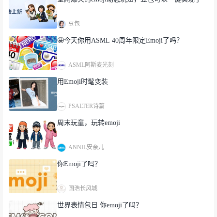
豆包
🤩今天你用ASML 40周年限定Emoji了吗？
ASML阿斯麦光刻
用Emoji时髦变装
小时候，学校里一些从小就戴眼镜的孩子会被取笑，叫花
名。
PSALTER诗篇
周末玩童，玩转emoji
随着电子设备的普及和和学业压力的加重，2020 年中国
青少年近视率已经超过 50%，估计因戴眼镜被取笑的孩
子会相对减少，毕竟，戴的人更多了。
ANNIL安奈儿
你Emoji了吗？
然而，那些曾经针对戴眼镜的人的刻板印象并无随时间消
失。
国浩长风城
世界表情包日 你emoji了吗？
近日，英国一名十岁男孩 Teddy 在和家人发短信时，留