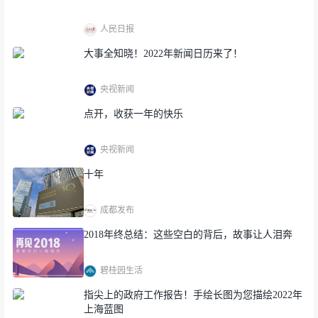
▲GIF演示
人民日报
点此查看原文
大事全知晓！2022年新闻日历来了！
「点击选择」2021完成的事情，分别为2021年生成
前中后味，最后生成海报吸引大家转发，借此宣传
央视新闻
摘要酱香酒。
点开，收获一年的快乐
该交互需定制。
央视新闻
十年
成都发布
03
2018年终总结：这些空白的背后，故事让人泪奔
奥哲
《这份成绩单 有你一份力》
碧桂园生活
指尖上的政府工作报告！手绘长图为您描绘2022年
上海蓝图