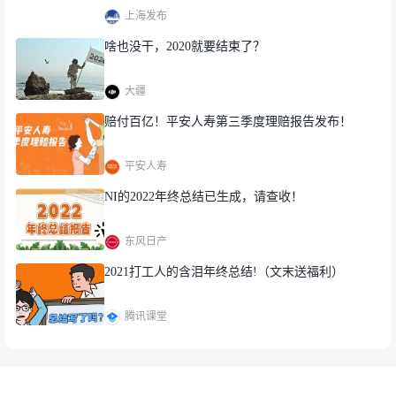
▲GIF演示
上海发布
点此查看原文
啥也没干，2020就要结束了？
在年终总结之际，奥哲通过引导大家「点击消失+下
拉展开」2021数字化水平测试的答卷，借此宣传奥
大疆
哲取得的成绩。
赔付百亿！平安人寿第三季度理赔报告发布！
交互对应编辑器组件/组合
平安人寿
组合：点击消失+下拉展开(有触发区)
NI的2022年终总结已生成，请查收！
编号：10406（组合）
东风日产
2021打工人的含泪年终总结!（文末送福利）
04
科沃斯ECOVACS
腾讯课堂
《跨年来电来了，快接！》