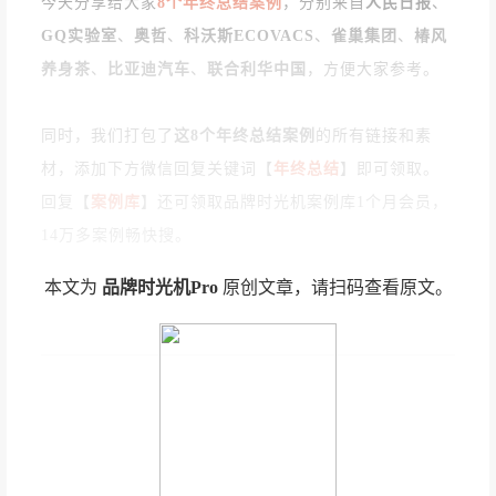
今天分享给大家
8个年终总结案例
，分别来自
人民日报
、
GQ实验室
、
奥哲
、
科沃斯ECOVACS
、
雀巢集团
、
椿风
养身茶
、
比亚迪汽车
、
联合利华中国
，方便大家参考
。
同时，我们打包了
这8个年终总结案例
的所有链接和素
材，添加下方微信回复关键词【
年终总结
】
即可领取。
回复
【
案例库
】还
可领取
品牌时光机
案例库1个月会员，
14万多案例
畅快搜。
本文为
品牌时光机Pro
原创文章，请扫码查看原文。
01
人民日报