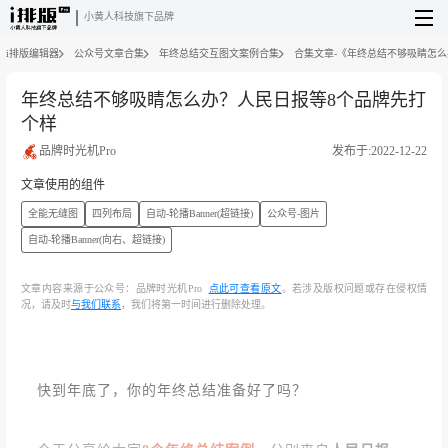
小黄人科技旗下品牌
i排版编辑器
公众号文章合集
年终总结交互图文案例合集
合集文章-《年终总结不够吸睛怎么
年终总结不够吸睛怎么办？人民日报等8个品牌先打
个样
品牌时光机Pro
发布于:2022-12-22
文章使用的组件
全能无缝图
四列布局
自动-轮播Banner(超链接)
公众号-图片
自动-轮播Banner(向右、超链接)
文章内容来源于公众号：品牌时光机Pro
点此可查看原文
。若涉及版权问题或存在侵权情
况，请及时
与我们联系
，我们将第一时间进行删除处理。
快到年底了，你的年终总结准备好了吗？