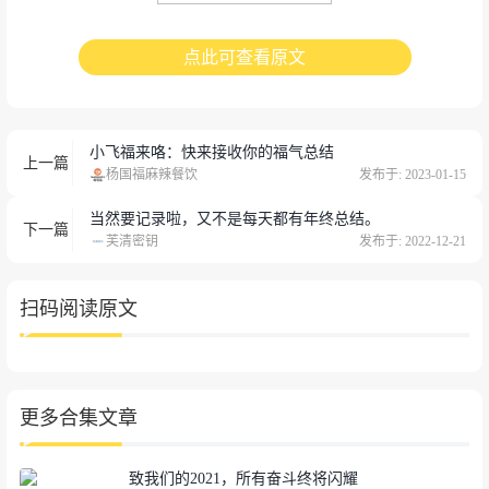
《致我们的2021，所有奋斗终将闪耀》
点此可查看原文
▲GIF演示
点此查看原文
「
点击移出图片
小飞福来咯：快来接收你的福气总结
+展开」2021年度故事，然后「点击
上一篇
杨国福麻辣餐饮
发布于: 2023-01-15
切换图片查看」努力奋斗的平凡人的故事，和大家
一起回顾2021年。
当然要记录啦，又不是每天都有年终总结。
下一篇
芙清密钥
发布于: 2022-12-21
该交互需定制。
扫码阅读原文
02
更多合集文章
GQ实验室
《新中产的年终总结，看了会哭》
致我们的2021，所有奋斗终将闪耀