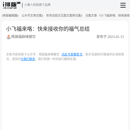
小黄人科技旗下品牌
i排版编辑器
公众号文章合集
年终总结交互图文案例合集
合集文章-《小飞福来咯：快来接
小飞福来咯：快来接收你的福气总结
杨国福麻辣餐饮
发布于:2023-01-15
文章内容来源于公众号：杨国福麻辣餐饮
点此可查看原文
。若涉及版权问题或存在侵权情
况，请及时
与我们联系
，我们将第一时间进行删除处理。