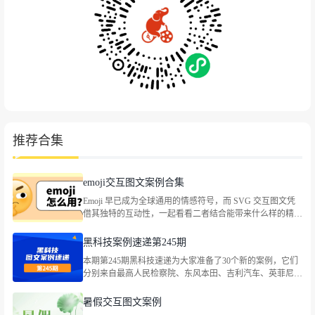
推荐合集
emoji交互图文案例合集
Emoji 早已成为全球通用的情感符号，而 SVG 交互图文凭
借其独特的互动性，一起看看二者结合能带来什么样的精彩
玩法。
黑科技案例速递第245期
本期第245期黑科技速递为大家准备了30个新的案例，它们
分别来自最高人民检察院、东风本田、吉利汽车、英菲尼
迪、国窖荟VlP俱乐部、全心全意小天鹅、满记甜品、
LEGO乐高、Bananain蕉内、古茗茶饮、蔡司官方、茉酸
暑假交互图文案例
奶、味全、路易威登、资生堂中国等品牌，包括企业宣传、