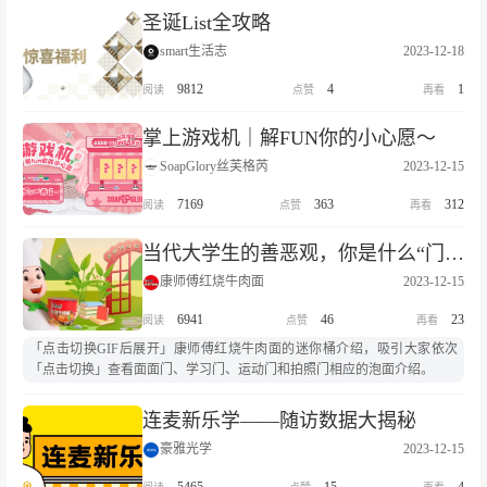
圣诞List全攻略
smart生活志
2023-12-18
9812
4
1
掌上游戏机｜解FUN你的小心愿～
SoapGlory丝芙格芮
2023-12-15
7169
363
312
当代大学生的善恶观，你是什么“门”？
康师傅红烧牛肉面
2023-12-15
6941
46
23
「点击切换GIF后展开」康师傅红烧牛肉面的迷你桶介绍，吸引大家依次
「点击切换」查看面面门、学习门、运动门和拍照门相应的泡面介绍。
连麦新乐学——随访数据大揭秘
豪雅光学
2023-12-15