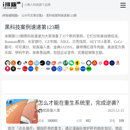
小黄人科技旗下品牌
i排版编辑器
公众号文章合集
黑科技案例速递第123期
黑科技案例速递第123期
本期第123期黑科技速递为大家准备了35个新的案例，它们分别来自微信派、
Bananain蕉内、长安银行、GE中国、NIKE、贝壳找房、HEYTEA喜茶、CoCo
都可、可可满分、较高端人类、金典SATINE、康师傅红烧牛肉面、奥迪官方俱
乐部、伊利牛奶、探鱼等品牌，包括企业宣传、优惠促销等主题。
怎么才能在重生系统里，完成逆袭？
较高端人类
2023-12-15
100001
492
109
依次「点击展开」模拟肝帝的重生，通过漫画科普护肝的相关知识，借此