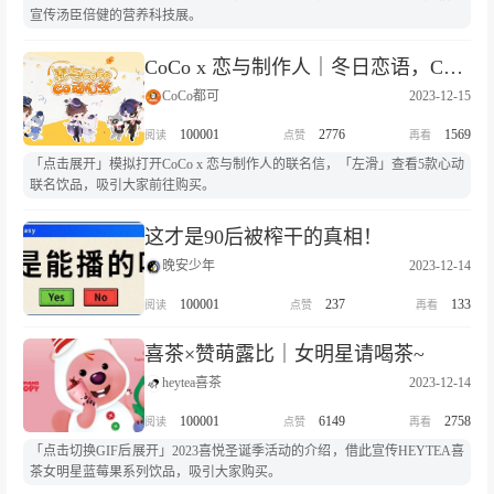
宣传汤臣倍健的营养科技展。
CoCo x 恋与制作人｜冬日恋语，Co动心弦
CoCo都可
2023-12-15
100001
2776
1569
「点击展开」模拟打开CoCo x 恋与制作人的联名信，「左滑」查看5款心动
联名饮品，吸引大家前往购买。
这才是90后被榨干的真相！
晚安少年
2023-12-14
100001
237
133
喜茶×赞萌露比｜女明星请喝茶~
heytea喜茶
2023-12-14
100001
6149
2758
「点击切换GIF后展开」2023喜悦圣诞季活动的介绍，借此宣传HEYTEA喜
茶女明星蓝莓果系列饮品，吸引大家购买。