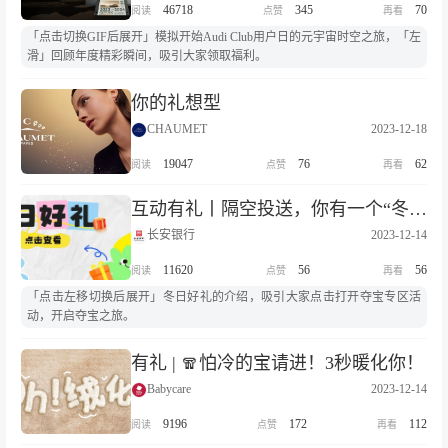
46718
345
70
「点击切换GIF后展开」模拟开始Audi Club用户日的元宇宙时空之旅，「左
滑」回顾年度精彩瞬间，吸引大家领取福利。
你的礼想型
CHAUMET
2023-12-18
19047
76
62
互动有礼丨隔空投送，你有一个“冬日礼物”待拆
长安银行
2023-12-14
11620
56
56
「点击左移切换后展开」冬日好礼的介绍，吸引大家点击打开夺宝专区活
动，开启夺宝之旅。
有礼 | 🧣怕冷的宝请进！3秒暖化你！
Babycare
2023-12-14
9196
172
112