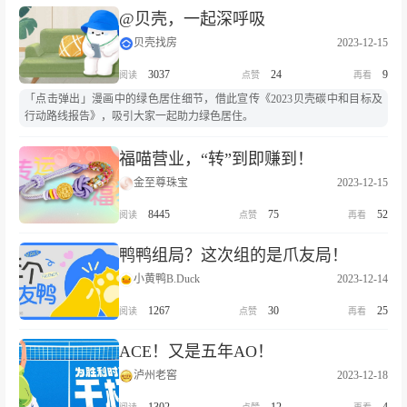
@贝壳，一起深呼吸
贝壳找房
2023-12-15
3037
24
9
「点击弹出」漫画中的绿色居住细节，借此宣传《2023贝壳碳中和目标及
行动路线报告》，吸引大家一起助力绿色居住。
福喵营业，“转”到即赚到！
金至尊珠宝
2023-12-15
8445
75
52
鸭鸭组局？这次组的是爪友局！
小黄鸭B.Duck
2023-12-14
1267
30
25
ACE！又是五年AO！
泸州老窖
2023-12-18