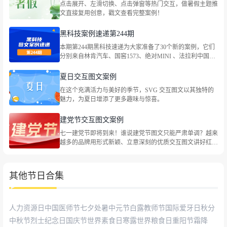
点击展开、左滑切换、点击弹窗等热门交互，做暑假主题推
社会热点等主题。
文直接复用创意，戳文查看完整案例！
黑科技案例速递第244期
本期第244期黑科技速递为大家准备了30个新的案例，它们
分别来自林肯汽车、国窖1573、绝对MINI 、法拉利中国、
大众汽车金融中国、CoCo都可、伊利QQ星牛奶、依视路、
世喜、东风本田、最高人民法院、特仑苏、heytea喜茶、最
夏日交互图文案例
高人民法院、海底捞火锅等品牌，包括企业宣传、社会热点
在这个充满活力与美好的季节，SVG 交互图文以其独特的
等主题。
魅力，为夏日增添了更多趣味与惊喜。
建党节交互图文案例
七一建党节即将到来！谁说建党节图文只能严肃单调？越来
越多的品牌用形式新颖、立意深刻的优质交互图文讲好红色
故事，祝福党的生日。一起来看看叭！
其他节日合集
人力资源日
中国医师节
七夕
处暑
中元节
白露
教师节
国际爱牙日
秋分
中秋节
烈士纪念日
国庆节
世界素食日
寒露
世界粮食日
重阳节
霜降