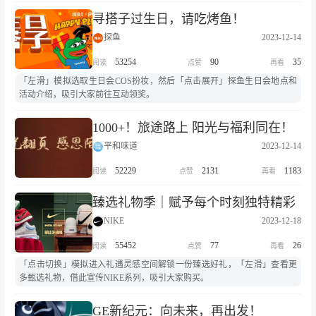
寻搭子过生日，请吃烤鱼！
探鱼
2023-12-14
53254
90
35
「左滑」模拟选取生日会COS扮妆，然后「点击展开」探鱼生日会地点和
活动介绍，吸引大家前往互动领奖。
1000+！旅途路上 阳光与福利同在！
平和味道
2023-12-14
52229
2131
1183
臻选礼物季｜赋予每个时刻独特精彩
NIKE
2023-12-18
55452
77
26
「点击切换」模拟进入礼遇灵感空间解锁一份臻选好礼，「左滑」查看更
多甄选礼物，借此宣传NIKE系列，吸引大家购买。
GE新纪元：向未来，再出发！