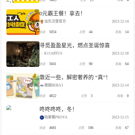
5465
15
4
0元霸王餐！拿去！
派乐汉堡官方
2023-12-14
5054
44
14
寻觅盈盈星光，燃点圣诞惊喜
K11ARTUS
2023-12-18
5041
90
64
靠近一些，解密奢养的 “真”！
德国BEBA3
2023-12-14
4822
3
0
咚咚咚咚，冬！
珀莱雅PROYA
2023-12-15
4681
106
67