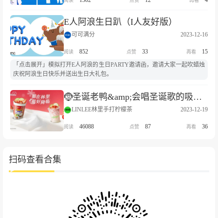
1302
12
4
E人阿浪生日趴（I人友好版）
可可满分
2023-12-16
852
33
15
「点击展开」模拟打开E人阿浪的生日PARTY邀请函，邀请大家一起吹蜡烛
庆祝阿浪生日快乐并送出生日大礼包。
🤶圣诞老鸭&amp;会唱圣诞歌的吸管，到底是谁还没有啊｜新品&amp;周边全系列上市
LINLEE林里手打柠檬茶
2023-12-19
46088
87
36
扫码查看合集