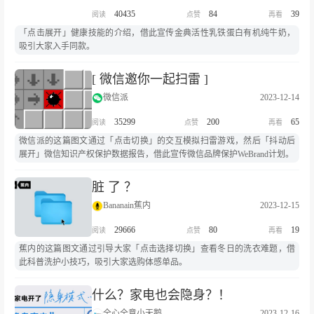
40435
84
39
「点击展开」健康技能的介绍，借此宣传金典活性乳铁蛋白有机纯牛奶，
吸引大家入手同款。
[ 微信邀你一起扫雷 ]
微信派
2023-12-14
35299
200
65
微信派的这篇图文通过「点击切换」的交互模拟扫雷游戏，然后「抖动后
展开」微信知识产权保护数据报告，借此宣传微信品牌保护WeBrand计划。
脏 了 ？
Bananain蕉内
2023-12-15
29666
80
19
蕉内的这篇图文通过引导大家「点击选择切换」查看冬日的洗衣难题，借
此科普洗护小技巧，吸引大家选购体感单品。
什么？家电也会隐身？！
全心全意小天鹅
2023-12-16