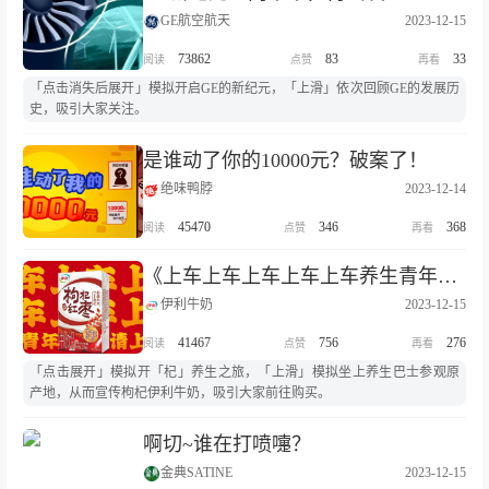
GE航空航天
2023-12-15
73862
83
33
「点击消失后展开」模拟开启GE的新纪元，「上滑」依次回顾GE的发展历
史，吸引大家关注。
是谁动了你的10000元？破案了！
绝味鸭脖
2023-12-14
45470
346
368
《上车上车上车上车上车养生青年请上车》
伊利牛奶
2023-12-15
41467
756
276
「点击展开」模拟开「杞」养生之旅，「上滑」模拟坐上养生巴士参观原
产地，从而宣传枸杞伊利牛奶，吸引大家前往购买。
啊切~谁在打喷嚏？
金典SATINE
2023-12-15