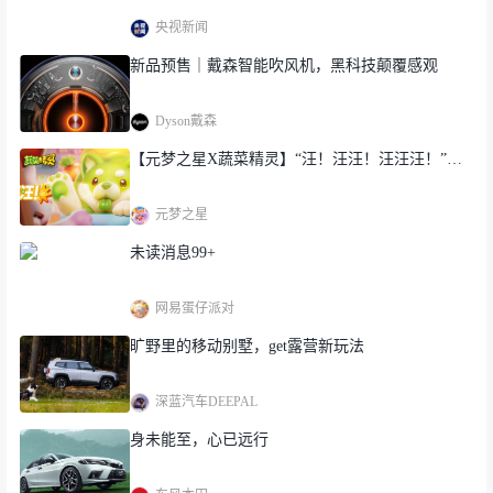
央视新闻
新品预售｜戴森智能吹风机，黑科技颠覆感观
Dyson戴森
【元梦之星X蔬菜精灵】“汪！汪汪！汪汪汪！”…
元梦之星
未读消息99+
网易蛋仔派对
旷野里的移动别墅，get露营新玩法
深蓝汽车DEEPAL
身未能至，心已远行