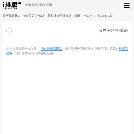
小黄人科技旗下品牌
i排版编辑器
公众号文章合集
黑科技案例速递第137期
合集文章-《undefined》
发布于:2026-08-09
文章内容来源于公众号：
点此可查看原文
。若涉及版权问题或存在侵权情况，请及时
与我们
联系
，我们将第一时间进行删除处理。