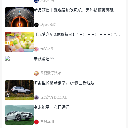
央视新闻
新品预售｜戴森智能吹风机，黑科技颠覆感观
Dyson戴森
【元梦之星X蔬菜精灵】“汪！汪汪！汪汪汪！”…
元梦之星
未读消息99+
网易蛋仔派对
旷野里的移动别墅，get露营新玩法
深蓝汽车DEEPAL
身未能至，心已远行
东风本田