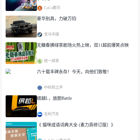
CoCo都可
豪华别具，力破万钧
宝马中国
无糖春拂绿茶剧场火热上映，双11超前爆笑点映
统一绿茶
六十载丰碑永存！今天，向他们致敬！
中科院之声
缤越L，放胆Battle
吉利汽车
《 猫咪成语词典大全 (素力高修订版）》