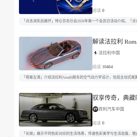
0
「点击消失后展开」特仑苏名仕会2026年第一个会员日活动介绍，「
解读法拉利 Roma
法拉利中国
10464
「视差左滑」介绍法拉利Amalfi跑车的空气动力学设计，包括主动式
驭享传奇，典藏
宾利汽车中国
0
「长按」展示不同色彩对应的生活场景，传递色彩美学与生活态度，借