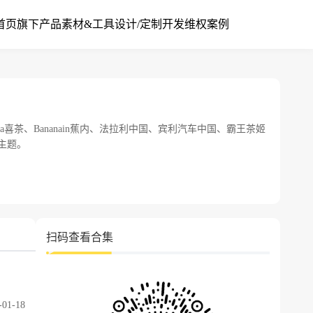
首页
旗下产品
素材&工具
设计/定制开发
维权案例
喜茶、Bananain蕉内、法拉利中国、宾利汽车中国、霸王茶姬
主题。
扫码查看合集
-01-18