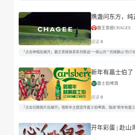
携盏问东方，纯
霸王茶姬CHAGEE
0
「点击伸缩后展开」霸王茶姬抹茶系列新品“一抹山月”“月抹静山”的介绍
新年有嘉士伯了
嘉士伯啤酒
0
「点击切换图片后展开」借新年主题宣传嘉士伯啤酒，强调“新年有嘉
开年彩蛋 | 赴