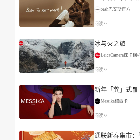
bash巴安斯官方
0
冰与火之旅
LeicaCamera徕卡相
0
新年「龚」式🧧
Messika梅西卡
0
通联新春集市：