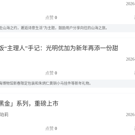
2026
0
“赴山海之约，邂逅诗意生活”为主题，鼓励用户分享向往的山海之旅。
饭“主理人”手记：光明优加为新年再添一份甜
2026
0
海博物馆新春限定包装和朱炳仁黄铜小马挂件等新年礼物。
黑金」系列，重磅上市
珀莉
2026
0