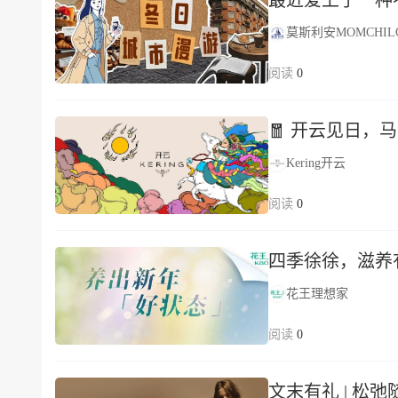
最近爱上了一种
莫斯利安MOMCHILO
0
🧧 开云见日，
Kering开云
0
四季徐徐，滋养
花王理想家
0
文末有礼 | 松