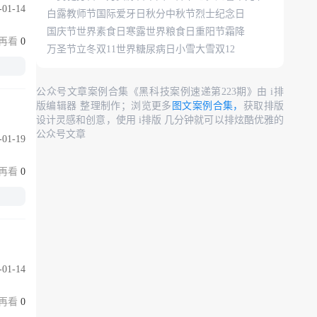
-01-14
白露
教师节
国际爱牙日
秋分
中秋节
烈士纪念日
国庆节
世界素食日
寒露
世界粮食日
重阳节
霜降
0
万圣节
立冬
双11
世界糖尿病日
小雪
大雪
双12
公众号文章案例合集《黑科技案例速递第223期》由 i排
版编辑器 整理制作；浏览更多
图文案例合集，
获取排版
设计灵感和创意，使用 i排版 几分钟就可以排炫酷优雅的
公众号文章
-01-19
0
-01-14
0