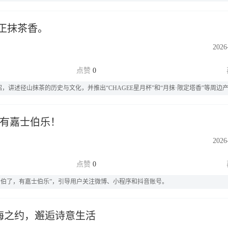
正抹茶香。
2026
0
，讲述径山抹茶的历史与文化，并推出“CHAGEE星月杯”和“月抹·限定塔香”等周边
 有嘉士伯乐！
2026
0
士伯了，有嘉士伯乐”，引导用户关注微博、小程序和抖音账号。
山海之约，邂逅诗意生活