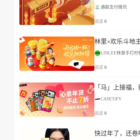
通联支付微讯
0
林里×欢乐斗地主
LINLEE林里手打
0
「马」上接福，
CASETiFY
0
快过年了，还卷