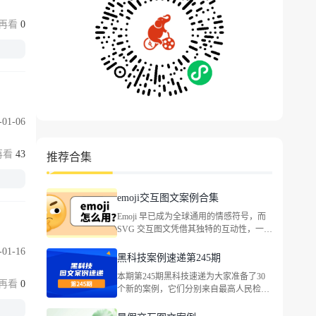
0
-01-06
43
推荐合集
emoji交互图文案例合集
Emoji 早已成为全球通用的情感符号，而
SVG 交互图文凭借其独特的互动性，一起
看看二者结合能带来什么样的精彩玩法。
-01-16
黑科技案例速递第245期
本期第245期黑科技速递为大家准备了30
0
个新的案例，它们分别来自最高人民检察
院、东风本田、吉利汽车、英菲尼迪、国
窖荟VlP俱乐部、全心全意小天鹅、满记