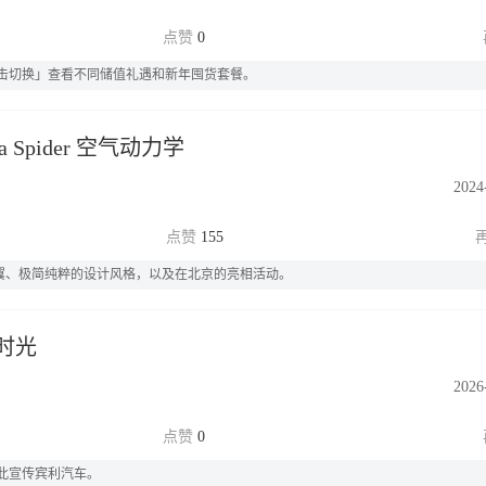
0
点击切换」查看不同储值礼遇和新年囤货套餐。
 Spider 空气动力学
2024
155
尾翼、极简纯粹的设计风格，以及在北京的亮相活动。
时光
2026
0
此宣传宾利汽车。