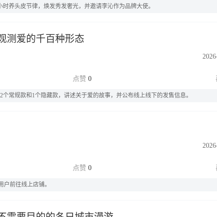
4小时养头皮节律，焕发秀发奢光，并邀请李沁作为品牌大使。
观测爱的千百种形态
2026
0
12个常规款和1个隐藏款，讲述关于爱的故事，并公布线上线下的发售信息。
2026
0
导用户前往线上店铺。