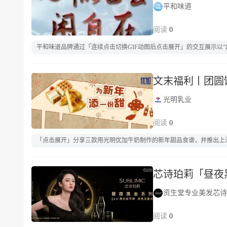
平和味道
0
平和味道品牌通过「连续点击切换GIF动图后点击展开」的交互展示以
文末福利丨团圆
光明乳业
0
「点击展开」分享三款用光明优加牛奶制作的新年甜品食谱，并推出上
芯诗珀莉「昼夜
资生堂专业美发芯诗
0