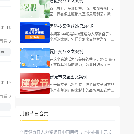
暑假交互图文案例
甜品、LEGO乐高、Bananain蕉内、古茗茶
点击展开、左滑切换、点击弹窗等热门交
饮、蔡司官方、茉酸奶、味全、路易威
互，做暑假主题推文直接复用创意，戳文
登、资生堂中国等品牌，包括企业宣传、
查看完整案例！
社会热点等主题。
黑科技案例速递第244期
-01-16
本期第244期黑科技速递为大家准备了30
个新的案例，它们分别来自林肯汽车、国
0
窖1573、绝对MINI 、法拉利中国、大众
汽车金融中国、CoCo都可、伊利QQ星牛
夏日交互图文案例
产品。
奶、依视路、世喜、东风本田、最高人民
在这个充满活力与美好的季节，SVG 交互
法院、特仑苏、heytea喜茶、最高人民法
图文以其独特的魅力，为夏日增添了更多
院、海底捞火锅等品牌，包括企业宣传、
趣味与惊喜。
社会热点等主题。
建党节交互图文案例
-01-19
七一建党节即将到来！谁说建党节图文只
能严肃单调？越来越多的品牌用形式新
颖、立意深刻的优质交互图文讲好红色故
0
事，祝福党的生日。一起来看看叭！
其他节日合集
全民健身日
人力资源日
中国医师节
七夕
处暑
中元节