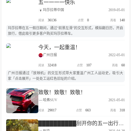
五一一一一快乐
玛莎拉蒂中国
2019-05-01
36136
0
140
玛莎拉蒂在五一假日期间，通过“前景左滑”的交互形式，模拟翻日历，开启
旅行，借此吸引更多客户购买玛莎拉蒂车。
今天，一起重温！
广州日报
2022-05-01
32418
107
60
广州日报通过「放映机」的交互形式带大家重温广州工人运动史，吸引大
家「点击展开」一处处工运红色旧址的介绍。
致敬！致敬！致敬！
哈弗SUV
2021-05-01
29017
663
318
██████████刮开你的五一出行惊喜