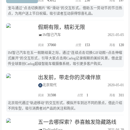
45012
230
197
宝马通过“点击切换图片”和“滑动”的交互形式，借助五一劳动节的节日热
点，为用户送上节日祝福，吸引读者互动获得惊喜礼品。
假期有限，精彩无限
IM智己汽车
2021-05-05
37060
153
120
IM智己汽车在五一假期结束之际，通过“连续点击切换GIF动图+点击伸缩
式展开”的交互形式，引导大家点击用Carlog记录假期的美好风景，借此宣
传全球首创Carlog超级智能车载摄像系统，吸引更多客户购买。
出发前，带走你的灵魂伴旅
北京现代
2020-05-01
31598
1
311
北京现代通过“轨迹移动”的交互形式，模拟开车到达不同的景点，借此介绍
不同车型，吸引消费者对产品的关注和购买。
五一去哪探索？恭喜触发隐藏路线
TheNorthFace
2021-04-29