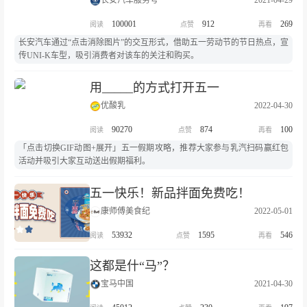
长安汽车服务号
2021-04-29
100001
912
269
长安汽车通过“点击消除图片”的交互形式，借助五一劳动节的节日热点，宣
传UNI-K车型，吸引消费者对该车的关注和购买。
用_____的方式打开五一
优酸乳
2022-04-30
90270
874
100
「点击切换GIF动图+展开」五一假期攻略，推荐大家参与乳汽扫码赢红包
活动并吸引大家互动送出假期福利。
五一快乐！新品拌面免费吃！
康师傅美食纪
2022-05-01
53932
1595
546
这都是什“马”？
宝马中国
2021-04-30