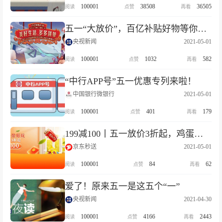
100001
38508
36505
五一“大放价”，百亿补贴好物等你来“拼”！
央视新闻
2021-05-01
100001
1032
582
“中行APP号”五一优惠专列来啦！
中国银行微银行
2021-05-01
100001
401
179
199减100丨五一放价3折起，鸡蛋低至0.01！
京东秒送
2021-05-01
100001
84
62
爱了！原来五一是这五个“一”
央视新闻
2021-04-30
100001
4166
2443