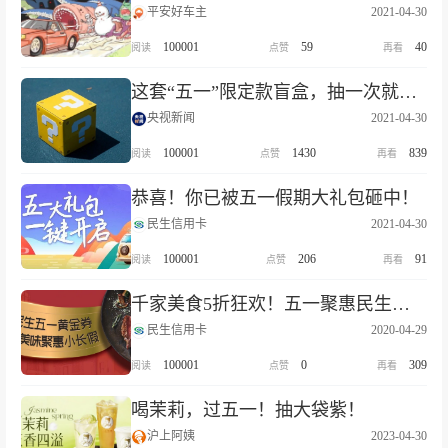
平安好车主
2021-04-30
100001
59
40
这套“五一”限定款盲盒，抽一次就想远行！
央视新闻
2021-04-30
100001
1430
839
恭喜！你已被五一假期大礼包砸中！
民生信用卡
2021-04-30
100001
206
91
千家美食5折狂欢！五一聚惠民生日！
民生信用卡
2020-04-29
100001
0
309
喝茉莉，过五一！抽大袋紫！
沪上阿姨
2023-04-30