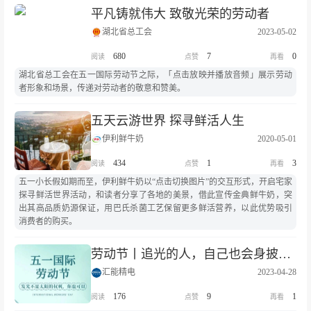
平凡铸就伟大 致敬光荣的劳动者
湖北省总工会
2023-05-02
680
7
0
湖北省总工会在五一国际劳动节之际，「点击放映并播放音频」展示劳动
者形象和场景，传递对劳动者的敬意和赞美。
五天云游世界 探寻鲜活人生
伊利鲜牛奶
2020-05-01
434
1
3
五一小长假如期而至，伊利鲜牛奶以“点击切换图片”的交互形式，开启宅家
探寻鲜活世界活动，和读者分享了各地的美景，借此宣传金典鲜牛奶，突
出其高品质奶源保证，用巴氏杀菌工艺保留更多鲜活营养，以此优势吸引
消费者的购买。
劳动节丨追光的人，自己也会身披万丈光芒
汇能精电
2023-04-28
176
9
1