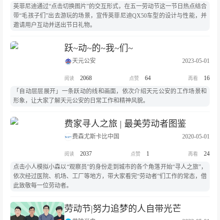
英菲尼迪通过“点击切换图片”的交互形式，在五一劳动节这一节日热点结合
带“毛孩子们”出去游玩的场景，宣传英菲尼迪QX50车型的设计与性能，并
邀请用户互动并送出节日礼物。
跃~动~的~我~们~
天元公安
2023-05-01
2068
64
16
「自动层层展开」一条跃动的线和画面，依次介绍天元公安的工作场景和
形象，让大家了解天元公安的日常工作和精神风貌。
费家寻人之旅 | 最美劳动者图鉴
费森尤斯卡比中国
2020-05-01
2037
1
24
点击小人模拟小森以“观察员”的身份走到城市的各个角落开始“寻人之旅”，
依次经过医院、机场、工厂等地方，带大家看完“劳动者”们工作的常态，借
此致敬每一位劳动者。
劳动节|努力追梦的人自带光芒