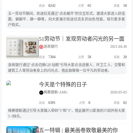
8242
65
18
五一劳动节期间，凯迪拉克通过“点击展开”的交互形式，邀请大家进入舒适
圈、躺躺平、静一静等，向大家展示凯迪拉克车的出色性能，吸引更多客
户购买。
51劳动节｜发现劳动者闪光的另一面
浙商银行
2021-04-30
7304
58
20
浙商银行通过“点击切换GIF动图”引导大家点击送餐人、环卫工人、交警和
建筑工人等劳动者身上的闪光点，借此致敬每一位平凡的劳动者。
今天是个特殊的日子
梅赛德斯-AMG
2020-05-03
6391
0
62
梅赛德斯通过引导大家输入密码”5“和”3“，借此展开53家族的介绍并祝大家
5·3快乐。
五一特辑 | 最美画卷致敬最美的你