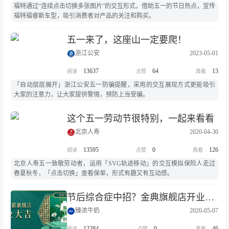
福特通过“连续点击切换多张图片”的交互形式，借助五一的节日热点，宣传
福特福睿斯车型，吸引消费者对产品的关注和购买。
五一来了，这座山一定要爬！
浙江公安
2023-05-01
13637
64
13
「自动层层展开」浙江公安五一防骗提醒，采用的交互展现方式更能吸引
大家的注意力，让大家提供警惕，预防上当受骗。
这个五一劳动节很特别，一起来看看
北京人寿
2020-04-30
13595
0
126
北京人寿五一致敬劳动者，运用「SVG轨迹移动」的交互模拟保险人走过
春夏秋冬，「点击切换」查看保单，形式有趣又有互动感。
节后综合症中招？金典旗舰店开业来“典”惊喜
臻浓牛奶
2020-05-07
12284
0
46