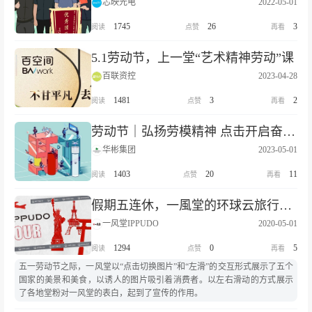
芯映光电
2022-05-01
1745
26
3
5.1劳动节，上一堂“艺术精神劳动”课
百联资控
2023-04-28
1481
3
2
劳动节｜弘扬劳模精神 点击开启奋斗之旅
华彬集团
2023-05-01
1403
20
11
假期五连休，一風堂的环球云旅行即将启程
一风堂IPPUDO
2020-05-01
1294
0
5
五一劳动节之际，一风堂以“点击切换图片”和“左滑”的交互形式展示了五个
国家的美景和美食，以诱人的图片吸引着消费者。以左右滑动的方式展示
了各地堂粉对一风堂的表白，起到了宣传的作用。