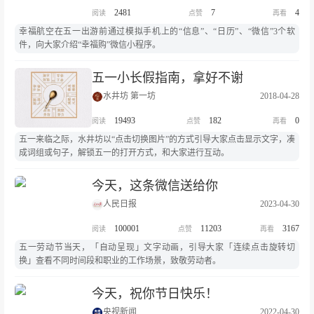
2481
7
4
幸福航空在五一出游前通过模拟手机上的“信息”、“日历”、“微信”3个软
件，向大家介绍“幸福购”微信小程序。
五一小长假指南，拿好不谢
水井坊 第一坊
2018-04-28
19493
182
0
五一来临之际，水井坊以“点击切换图片”的方式引导大家点击显示文字，凑
成词组或句子，解锁五一的打开方式，和大家进行互动。
今天，这条微信送给你
人民日报
2023-04-30
100001
11203
3167
五一劳动节当天，「自动呈现」文字动画，引导大家「连续点击旋转切
换」查看不同时间段和职业的工作场景，致敬劳动者。
今天，祝你节日快乐！
央视新闻
2022-04-30