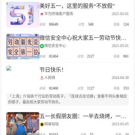
美好五一，这里的服务“不放假”
华为终端客户服务
2021-05-01
86649
348
124
微信安全中心祝大家五一劳动节快乐！
微信安全中心
2021-05-01
82494
2127
961
节日快乐！
人民网
2024-04-30
82468
1127
353
「上滑」介绍各个行业的劳动搭子，「连续点击切换」查看不同头像相应
的搭子，最后祝大家劳动节快乐。
五一长假朋友圈：一半去烧烤，一半去烧香
网易哒哒
2023-05-05
81653
55
24