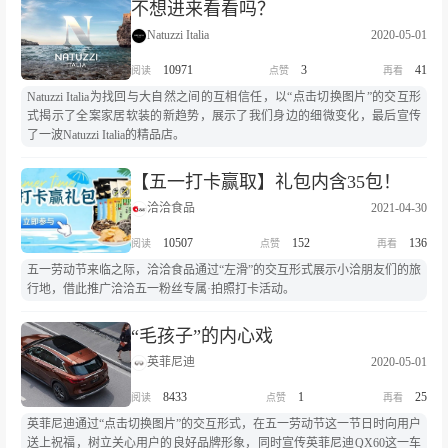
不想进来看看吗？
Natuzzi Italia
2020-05-01
10971
3
41
Natuzzi Italia为找回与大自然之间的互相信任，以“点击切换图片”的交互形
式揭示了全案家居软装的新趋势，展示了我们身边的细微变化，最后宣传
了一波Natuzzi Italia的精品店。
【五一打卡赢取】礼包内含35包！
洽洽食品
2021-04-30
10507
152
136
五一劳动节来临之际，洽洽食品通过“左滑”的交互形式展示小洽朋友们的旅
行地，借此推广洽洽五一粉丝专属·拍照打卡活动。
“毛孩子”的内心戏
英菲尼迪
2020-05-01
8433
1
25
英菲尼迪通过“点击切换图片”的交互形式，在五一劳动节这一节日时向用户
送上祝福，树立关心用户的良好品牌形象，同时宣传英菲尼迪QX60这一车