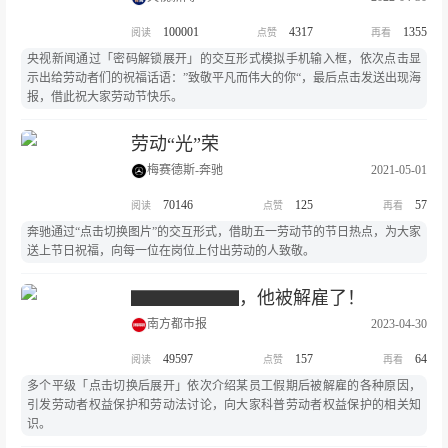
100001
4317
1355
央视新闻通过「密码解锁展开」的交互形式模拟手机输入框，依次点击显
示出给劳动者们的祝福话语：”致敬平凡而伟大的你“，最后点击发送出现海
报，借此祝大家劳动节快乐。
劳动“光”荣
梅赛德斯-奔驰
2021-05-01
70146
125
57
奔驰通过“点击切换图片”的交互形式，借助五一劳动节的节日热点，为大家
送上节日祝福，向每一位在岗位上付出劳动的人致敬。
▇▇▇▇▇▇，他被解雇了！
南方都市报
2023-04-30
49597
157
64
多个平级「点击切换后展开」依次介绍某员工假期后被解雇的各种原因，
引发劳动者权益保护和劳动法讨论，向大家科普劳动者权益保护的相关知
识。