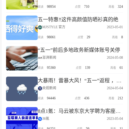
98954
710
324
五一特惠‼️这件高颜值防晒衫真的绝
MJSTYLE 官方
2023-05-01
98061
29
8
“五一”前后多地政务新媒体账号关停
澎湃新闻
2024-05-08
95360
139
61
大暴雨！雷暴大风！“五一”返程 ，这些地方要当心→
央视新闻
2024-05-04
94446
436
212
8点1氪：马云被东京大学聘为客座教授；“五一”假期国内旅游收入1480.56亿元；“AI教父”杰弗里·辛顿从谷歌离职
36氪
2023-05-04
94251
59
11