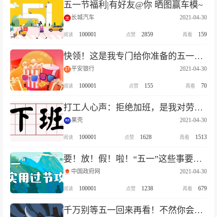
五一节福利|有好友@你 晒图赢车模~
长城汽车
2021-04-30
100001
2859
159
快领！这是我专门给你准备的五一礼物~
平安银行
2021-04-30
100001
155
70
打工人心声：拒绝加班，是我对劳动节最大的尊重
果壳
2021-04-30
100001
1628
1513
要！放！假！啦！“五一”这些事要提前知
中国政府网
2021-04-30
100001
1238
679
千万别等五一回来再看！不然你会后悔~