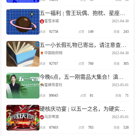
五一福利 | 雪王玩偶、抱枕、星座盲盒....限时0元领！
蜜雪冰城
2021-04-30
92758
149
243
五一小长假礼物已寄出，请注意查收（附获奖名单）
中国政府网
2022-04-30
92707
760
305
今晚6点，五一刚需品大集合！滇东南私家团、宝藏面膜组合...超多爆款霸屏！千万别走开！
蜜蜂惊喜社
2023-05-01
89045
81
71
硬核庆功宴 | 以五一之名，为硬实力劳动者干杯！
乌苏啤酒
2022-05-01
87603
783
528