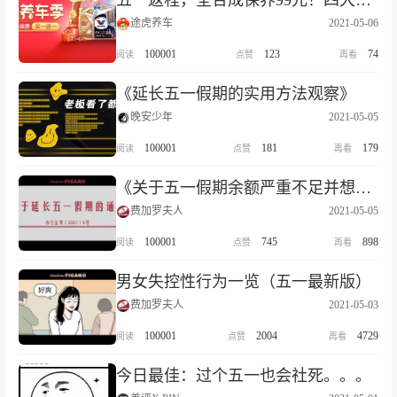
五一返程，全合成保养99元！四大品牌买1送1，买就送油卡！
途虎养车
2021-05-06
100001
123
74
《延长五一假期的实用方法观察》
晚安少年
2021-05-05
100001
181
179
《关于五一假期余额严重不足并想延长的通知》
费加罗夫人
2021-05-05
100001
745
898
男女失控性行为一览（五一最新版）
费加罗夫人
2021-05-03
100001
2004
4729
今日最佳：过个五一也会社死。。。