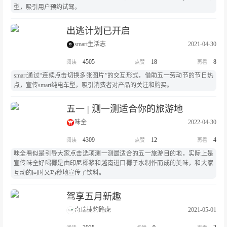
型，吸引用户预约试驾。
出逃计划已开启
smart生活志
2021-04-30
4505
18
8
smart通过“连续点击切换多张图片”的交互形式，借助五一劳动节的节日热
点，宣传smart纯电车型，吸引消费者对产品的关注和购买。
五一 | 测一测适合你的旅游地
味全
2022-04-30
4309
12
4
味全看似是引导大家点击选项测一测最适合的五一旅游目的地，实际上是
宣传味全好喝椰是由印尼椰浆和越南进口椰子水制作而成的美味，和大家
互动的同时又巧秒地宣传了饮料。
驾享五月新趣
奇瑞捷豹路虎
2021-05-01