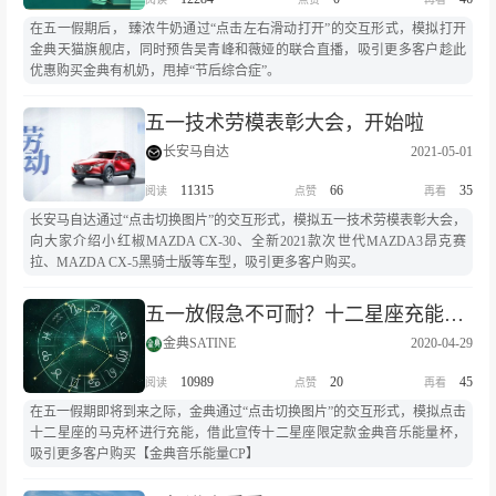
在五一假期后， 臻浓牛奶通过“点击左右滑动打开”的交互形式，模拟打开
金典天猫旗舰店，同时预告吴青峰和薇娅的联合直播，吸引更多客户趁此
优惠购买金典有机奶，甩掉“节后综合症”。
五一技术劳模表彰大会，开始啦
长安马自达
2021-05-01
11315
66
35
长安马自达通过“点击切换图片”的交互形式，模拟五一技术劳模表彰大会，
向大家介绍小红椒MAZDA CX-30、全新2021款次世代MAZDA3昂克赛
拉、MAZDA CX-5黑骑士版等车型，吸引更多客户购买。
五一放假急不可耐？十二星座充能各有妙招！
金典SATINE
2020-04-29
10989
20
45
在五一假期即将到来之际，金典通过“点击切换图片”的交互形式，模拟点击
十二星座的马克杯进行充能，借此宣传十二星座限定款金典音乐能量杯，
吸引更多客户购买【金典音乐能量CP】