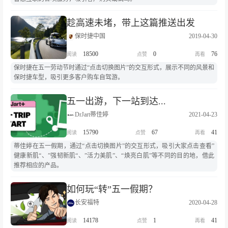
趁高速未堵，带上这篇推送出发
保时捷中国
2019-04-30
18500
0
76
保时捷在五一劳动节时通过“点击切换图片”的交互形式，展示不同的风景和
保时捷车型，吸引更多客户购车自驾游。
五一出游，下一站到达...
DrJart蒂佳婷
2021-04-23
15790
67
41
蒂佳婷在五一假期，通过“点击切换图片”的交互形式，吸引大家点击查看”
健康新肌“、”强韧新肌“、”活力美肌”、“焕亮白肌”等不同的目的地，借此
推荐相应的产品。
如何玩“转”五一假期？
长安福特
2020-04-28
14178
1
41