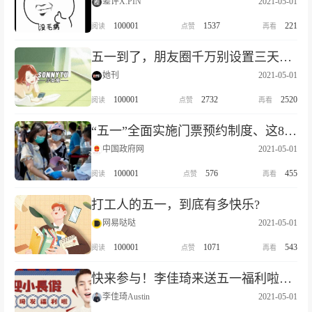
差评X.PIN
2021-05-01
100001
1537
221
五一到了，朋友圈千万别设置三天可见！
她刊
2021-05-01
100001
2732
2520
“五一”全面实施门票预约制度、这82家非法社会组织已被取缔……本周提醒件件重要！
中国政府网
2021-05-01
100001
576
455
打工人的五一，到底有多快乐?
网易哒哒
2021-05-01
100001
1071
543
快来参与！李佳琦来送五一福利啦！价值千元面膜大礼包送送送！
李佳琦Austin
2021-05-01