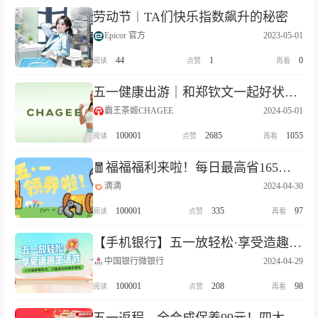
劳动节︱TA们快乐指数飙升的秘密
Epicor 官方
2023-05-01
44
1
0
五一健康出游｜和郑钦文一起好状态随春醒，1w+杯低GI好茶相赠！
霸王茶姬CHAGEE
2024-05-01
100001
2685
1055
🧧福福福利来啦！每日最高省165元，畅行五一
滴滴
2024-04-30
100001
335
97
【手机银行】五一放轻松·享受造趣生活节
中国银行微银行
2024-04-29
100001
208
98