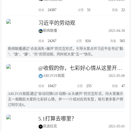
24387
51
22
习近平的劳动观
新闻联播
2021-04-30
24267
924
565
新闻联播通过“点击消失+展开”的交互形式，引导大家点开习近平总书记”勤
“、”逸“、”康“、”乐“的劳动观，同时祝大家“五一”快乐。
@收假的你，七彩好心情从这里开启！
ARCFOX极狐
2021-05-06
10427
255
47
ARCFOX极狐通过”自动切换GIF动图+从头展开“的交互形式，向大家展示
五一假期后大家的七彩好心情，并一一介绍对应的车型，吸引更多客户预
订阿尔法S。
5.1打算去哪里？
凯迪拉克
2021-05-01