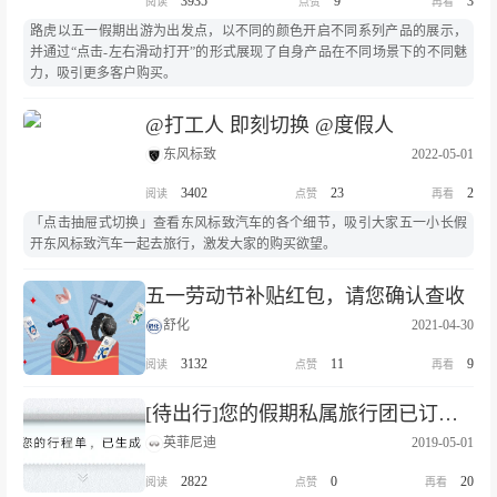
3935
9
3
路虎以五一假期出游为出发点，以不同的颜色开启不同系列产品的展示，
并通过“点击-左右滑动打开”的形式展现了自身产品在不同场景下的不同魅
力，吸引更多客户购买。
@打工人 即刻切换 @度假人
东风标致
2022-05-01
3402
23
2
「点击抽屉式切换」查看东风标致汽车的各个细节，吸引大家五一小长假
开东风标致汽车一起去旅行，激发大家的购买欲望。
五一劳动节补贴红包，请您确认查收
舒化
2021-04-30
3132
11
9
[待出行]您的假期私属旅行团已订制成功！
英菲尼迪
2019-05-01
2822
0
20